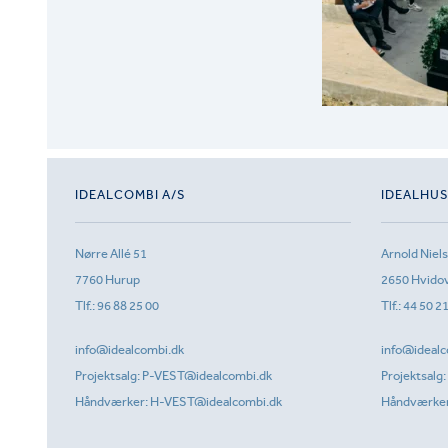
IDEALCOMBI A/S
IDEALHU
Nørre Allé 51
Arnold Niel
7760 Hurup
2650 Hvido
Tlf.:
96 88 25 00
Tlf.:
44 50 2
info@idealcombi.dk
info@idealc
Projektsalg:
P-VEST@idealcombi.dk
Projektsalg:
Håndværker:
H-VEST@idealcombi.dk
Håndværke