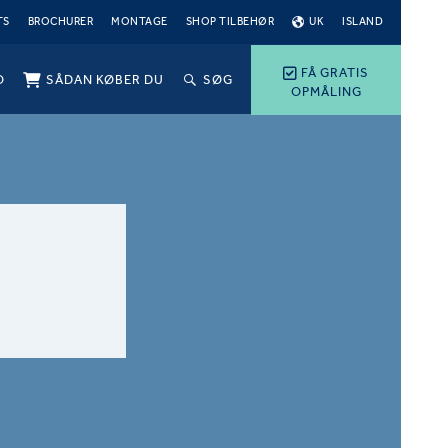
TS
BROCHURER
MONTAGE
SHOP TILBEHØR
UK
ISLAND
FÅ GRATIS
O
SÅDAN KØBER DU
SØG
OPMÅLING