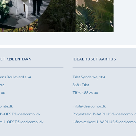
SET KØBENHAVN
IDEALHUSET AARHUS
sens Boulevard 134
Tilst Søndervej 104
vre
8381 Tilst
1 00
Tlf.:
96 88 25 00
ombi.dk
info@idealcombi.dk
P-OEST@idealcombi.dk
Projektsalg:
P-AARHUS@idealcombi.
r:
H-OEST@idealcombi.dk
Håndværker:
H-AARHUS@idealcombi