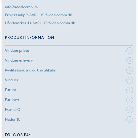
info@idealcombi.dk
Projektsalg:
P-AARHUS@idealcombi.dk
Håndværker:
H-AARHUS@idealcombi.dk
PRODUKTINFORMATION
Vinduer privat
Vinduer erhverv
Kvalitetssikring og Certifikater
Vinduer
Futura+
Futura+i
Frame IC
Nation IC
FØLG OS PÅ: