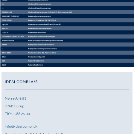
IDEALCOMBI A/S
Nørre Allé 51
7760 Hurup
Tlf.:
96 88 25 00
info@idealcombi.dk