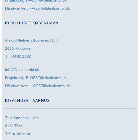
Projektsalg:
P-VEST@idealcombi.dk
Håndværker:
H-VEST@idealcombi.dk
IDEALHUSET KØBENHAVN
Arnold Nielsens Boulevard 134
2650 Hvidovre
Tlf.:
44 50 21 00
info@idealcombi.dk
Projektsalg:
P-OEST@idealcombi.dk
Håndværker:
H-OEST@idealcombi.dk
IDEALHUSET AARHUS
Tilst Søndervej 104
8381 Tilst
Tlf.:
96 88 25 00