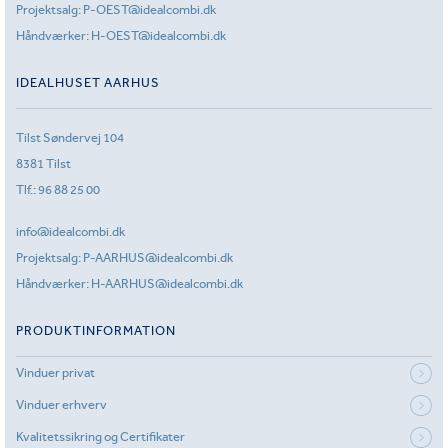
Projektsalg:
P-OEST@idealcombi.dk
Håndværker:
H-OEST@idealcombi.dk
IDEALHUSET AARHUS
Tilst Søndervej 104
8381 Tilst
Tlf.:
96 88 25 00
info@idealcombi.dk
Projektsalg:
P-AARHUS@idealcombi.dk
Håndværker:
H-AARHUS@idealcombi.dk
PRODUKTINFORMATION
Vinduer privat
Vinduer erhverv
Kvalitetssikring og Certifikater