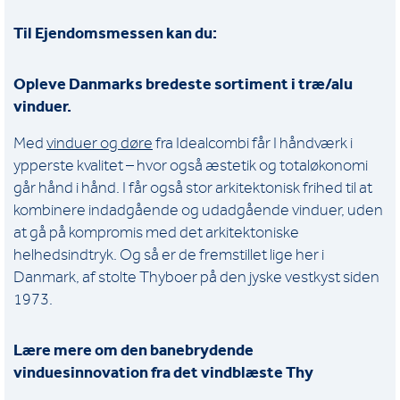
Til Ejendomsmessen kan du:
Opleve Danmarks bredeste sortiment i træ/alu
vinduer.
Med
vinduer og døre
fra Idealcombi får I håndværk i
ypperste kvalitet – hvor også æstetik og totaløkonomi
går hånd i hånd. I får også stor arkitektonisk frihed til at
kombinere indadgående og udadgående vinduer, uden
at gå på kompromis med det arkitektoniske
helhedsindtryk. Og så er de fremstillet lige her i
Danmark, af stolte Thyboer på den jyske vestkyst siden
1973.
Lære mere om den banebrydende
vinduesinnovation fra det vindblæste Thy