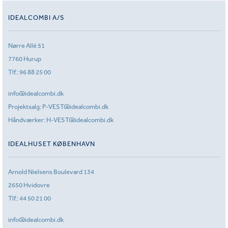
IDEALCOMBI A/S
Nørre Allé 51
7760 Hurup
Tlf.:
96 88 25 00
info@idealcombi.dk
Projektsalg:
P-VEST@idealcombi.dk
Håndværker:
H-VEST@idealcombi.dk
IDEALHUSET KØBENHAVN
Arnold Nielsens Boulevard 134
2650 Hvidovre
Tlf.:
44 50 21 00
info@idealcombi.dk