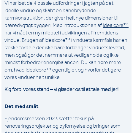
Vi har løst de 4 basale udfordringer i jagten på det
ideelle vindue og skabt en banebrydende
karmkonstruktion, der giver helt nye dimensioner til
bæredygtigt byggeri. Med introduktionen af
Idealcore™
har vi nået en ny milepæl i udviklingen af fremtidens
vindue. Brugen af Idealcore™ i vinduets karmfals har en
række fordele der ikke bare forlænger vinduets levetid,
men også gør det nemmere at vedligeholde og ikke
mindst forbedrer energibalancen. Du kan høre mere
om, hvad Idealcore™ egentlig er, og hvorfor det gøre
vores vinduer helt unikke.
Kig forbi vores stand – vi glæder os til at tale med jer!
Det med småt
Ejendomsmessen 2023 sætter fokus på
renoveringsprojekter og byfornyelse og bringer som