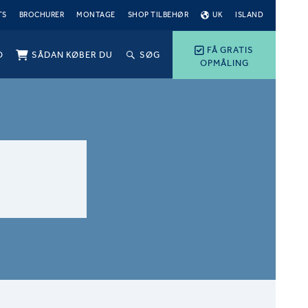
TS
BROCHURER
MONTAGE
SHOP TILBEHØR
UK
ISLAND
FÅ GRATIS
O
SÅDAN KØBER DU
SØG
OPMÅLING