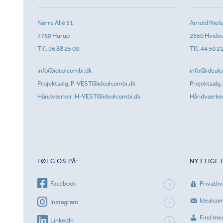
Nørre Allé 51
Arnold Niel
7760 Hurup
2650 Hvido
Tlf.:
96 88 25 00
Tlf.:
44 50 2
info@idealcombi.dk
info@idealc
Projektsalg:
P-VEST@idealcombi.dk
Projektsalg:
Håndværker:
H-VEST@idealcombi.dk
Håndværke
FØLG OS PÅ:
NYTTIGE 
Facebook
Privatliv
Idealco
Instagram
Find me
LinkedIn