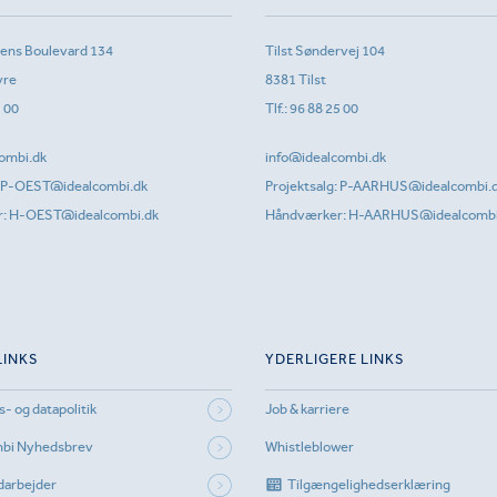
sens Boulevard 134
Tilst Søndervej 104
vre
8381 Tilst
1 00
Tlf.:
96 88 25 00
ombi.dk
info@idealcombi.dk
P-OEST@idealcombi.dk
Projektsalg:
P-AARHUS@idealcombi.
r:
H-OEST@idealcombi.dk
Håndværker:
H-AARHUS@idealcombi
LINKS
YDERLIGERE LINKS
s- og datapolitik
Job & karriere
mbi Nyhedsbrev
Whistleblower
darbejder
Tilgængelighedserklæring