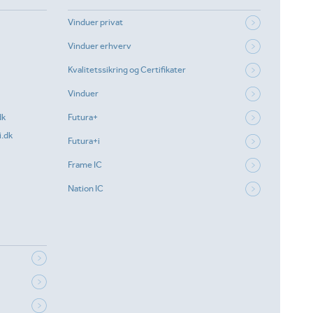
Vinduer privat
Vinduer erhverv
Kvalitetssikring og Certifikater
Vinduer
dk
Futura+
.dk
Futura+i
Frame IC
Nation IC