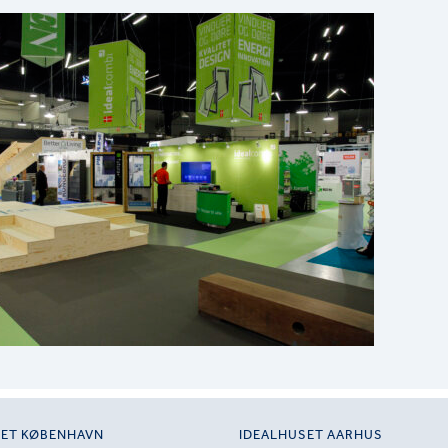
SET KØBENHAVN
IDEALHUSET AARHUS