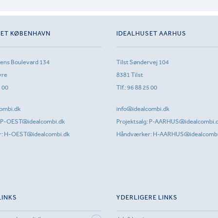
SET KØBENHAVN
IDEALHUSET AARHUS
sens Boulevard 134
Tilst Søndervej 104
vre
8381 Tilst
1 00
Tlf.:
96 88 25 00
ombi.dk
info@idealcombi.dk
P-OEST@idealcombi.dk
Projektsalg:
P-AARHUS@idealcombi.
r:
H-OEST@idealcombi.dk
Håndværker:
H-AARHUS@idealcombi
LINKS
YDERLIGERE LINKS