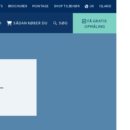
TS
BROCHURER
MONTAGE
SHOP TILBEHØR
UK
ISLAND
FÅ GRATIS
O
SÅDAN KØBER DU
SØG
OPMÅLING
-