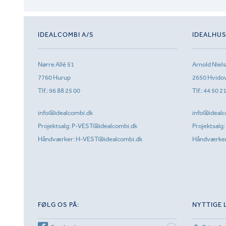
IDEALCOMBI A/S
IDEALHU
Nørre Allé 51
Arnold Niel
7760 Hurup
2650 Hvido
Tlf.:
96 88 25 00
Tlf.:
44 50 2
info@idealcombi.dk
info@idealc
Projektsalg:
P-VEST@idealcombi.dk
Projektsalg:
Håndværker:
H-VEST@idealcombi.dk
Håndværke
FØLG OS PÅ:
NYTTIGE 