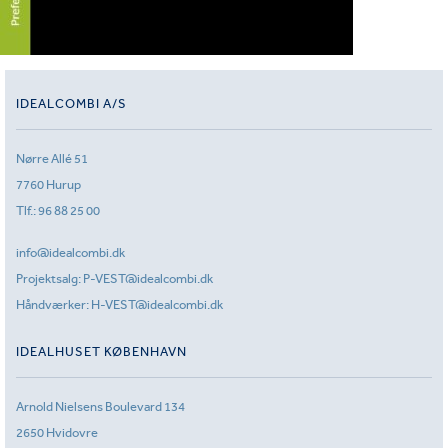
IDEALCOMBI A/S
Nørre Allé 51
7760 Hurup
Tlf.:
96 88 25 00
info@idealcombi.dk
Projektsalg:
P-VEST@idealcombi.dk
Håndværker:
H-VEST@idealcombi.dk
IDEALHUSET KØBENHAVN
Arnold Nielsens Boulevard 134
2650 Hvidovre