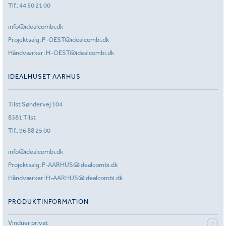
Tlf.:
44 50 21 00
info@idealcombi.dk
Projektsalg:
P-OEST@idealcombi.dk
Håndværker:
H-OEST@idealcombi.dk
IDEALHUSET AARHUS
Tilst Søndervej 104
8381 Tilst
Tlf.:
96 88 25 00
info@idealcombi.dk
Projektsalg:
P-AARHUS@idealcombi.dk
Håndværker:
H-AARHUS@idealcombi.dk
PRODUKTINFORMATION
Vinduer privat