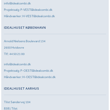
info@idealcombi.dk
Projektsalg:
P-VEST@idealcombi.dk
Håndværker:
H-VEST@idealcombi.dk
IDEALHUSET KØBENHAVN
Arnold Nielsens Boulevard 134
2650 Hvidovre
Tlf.:
44 50 21 00
info@idealcombi.dk
Projektsalg:
P-OEST@idealcombi.dk
Håndværker:
H-OEST@idealcombi.dk
IDEALHUSET AARHUS
Tilst Søndervej 104
8381 Tilst