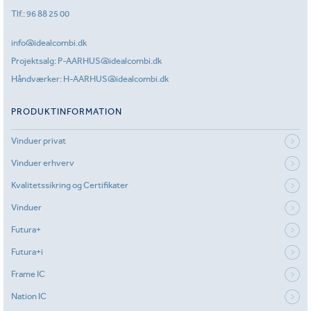
Tlf.:
96 88 25 00
info@idealcombi.dk
Projektsalg:
P-AARHUS@idealcombi.dk
Håndværker:
H-AARHUS@idealcombi.dk
PRODUKTINFORMATION
Vinduer privat
Vinduer erhverv
Kvalitetssikring og Certifikater
Vinduer
Futura+
Futura+i
Frame IC
Nation IC