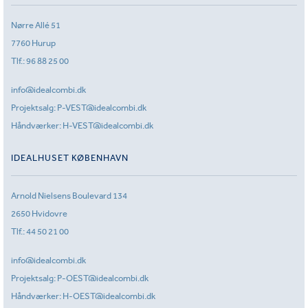
Nørre Allé 51
7760 Hurup
Tlf.:
96 88 25 00
info@idealcombi.dk
Projektsalg:
P-VEST@idealcombi.dk
Håndværker:
H-VEST@idealcombi.dk
IDEALHUSET KØBENHAVN
Arnold Nielsens Boulevard 134
2650 Hvidovre
Tlf.:
44 50 21 00
info@idealcombi.dk
Projektsalg:
P-OEST@idealcombi.dk
Håndværker:
H-OEST@idealcombi.dk