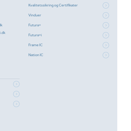
Kvalitetssikring og Certifikater
Vinduer
dk
Futura+
.dk
Futura+i
Frame IC
Nation IC