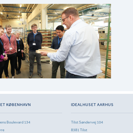
SET KØBENHAVN
IDEALHUSET AARHUS
sens Boulevard 134
Tilst Søndervej 104
vre
8381 Tilst