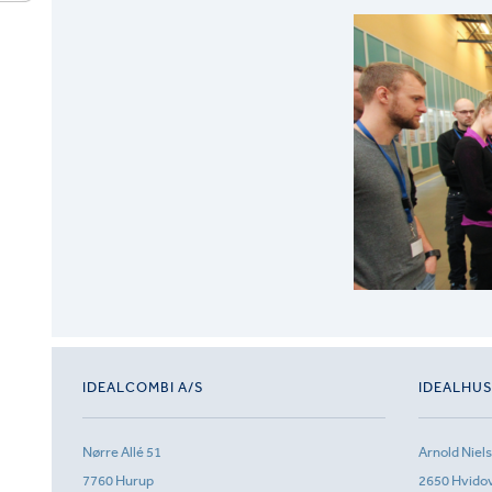
IDEALCOMBI A/S
IDEALHU
Nørre Allé 51
Arnold Niel
7760 Hurup
2650 Hvido