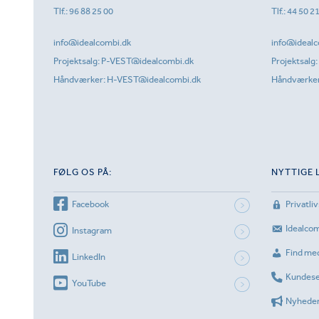
Tlf.:
96 88 25 00
Tlf.:
44 50 2
info@idealcombi.dk
info@idealc
Projektsalg:
P-VEST@idealcombi.dk
Projektsalg:
Håndværker:
H-VEST@idealcombi.dk
Håndværke
FØLG OS PÅ:
NYTTIGE 
Facebook
Privatliv
Idealco
Instagram
Find me
LinkedIn
Kundese
YouTube
Nyhede