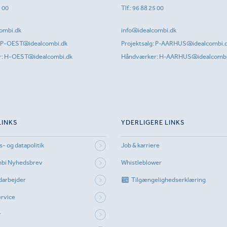
1 00
Tlf.:
96 88 25 00
ombi.dk
info@idealcombi.dk
P-OEST@idealcombi.dk
Projektsalg:
P-AARHUS@idealcombi.
r:
H-OEST@idealcombi.dk
Håndværker:
H-AARHUS@idealcombi
LINKS
YDERLIGERE LINKS
s- og datapolitik
Job & karriere
mbi Nyhedsbrev
Whistleblower
darbejder
Tilgængelighedserklæring
rvice
r