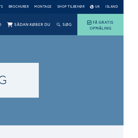
TS
BROCHURER
MONTAGE
SHOP TILBEHØR
UK
ISLAND
FÅ GRATIS
O
SÅDAN KØBER DU
SØG
OPMÅLING
G