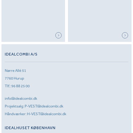
IDEALCOMBI A/S
Nørre Allé 51
7760 Hurup
Tlf.:
96 88 25 00
info@idealcombi.dk
Projektsalg:
P-VEST@idealcombi.dk
Håndværker:
H-VEST@idealcombi.dk
IDEALHUSET KØBENHAVN