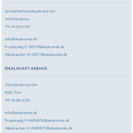
Arnold Nielsens Boulevard 134
2650 Hvidovre
Tlf.:
44 50 21 00
info@idealcombi.dk
Projektsalg:
P-OEST@idealcombi.dk
Håndværker:
H-OEST@idealcombi.dk
IDEALHUSET AARHUS
Tilst Søndervej 104
8381 Tilst
Tlf.:
96 88 25 00
info@idealcombi.dk
Projektsalg:
P-AARHUS@idealcombi.dk
Håndværker:
H-AARHUS@idealcombi.dk