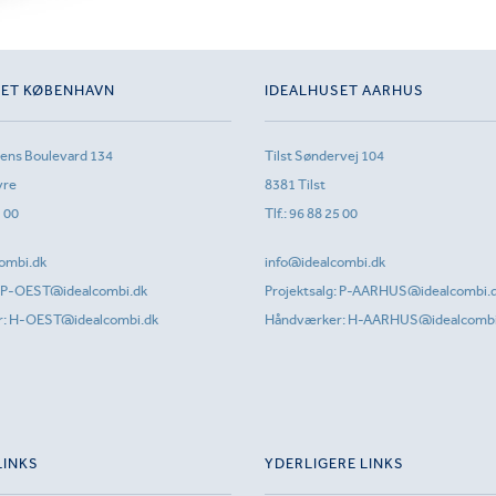
SET KØBENHAVN
IDEALHUSET AARHUS
sens Boulevard 134
Tilst Søndervej 104
vre
8381 Tilst
1 00
Tlf.:
96 88 25 00
ombi.dk
info@idealcombi.dk
P-OEST@idealcombi.dk
Projektsalg:
P-AARHUS@idealcombi.
r:
H-OEST@idealcombi.dk
Håndværker:
H-AARHUS@idealcombi
LINKS
YDERLIGERE LINKS