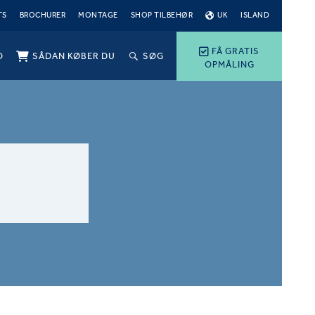
TS
BROCHURER
MONTAGE
SHOP TILBEHØR
UK
ISLAND
FÅ GRATIS
O
SÅDAN KØBER DU
SØG
OPMÅLING