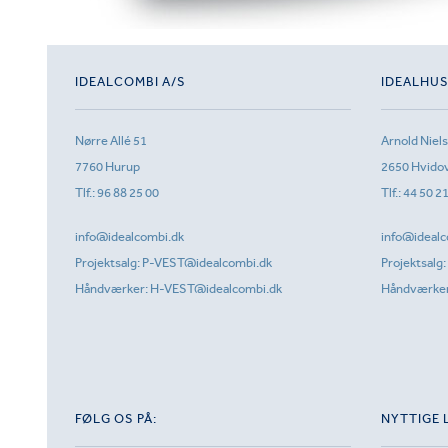
IDEALCOMBI A/S
IDEALHU
Nørre Allé 51
Arnold Niel
7760 Hurup
2650 Hvido
Tlf.:
96 88 25 00
Tlf.:
44 50 2
info@idealcombi.dk
info@idealc
Projektsalg:
P-VEST@idealcombi.dk
Projektsalg:
Håndværker:
H-VEST@idealcombi.dk
Håndværke
FØLG OS PÅ:
NYTTIGE 