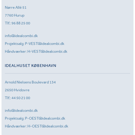
Nørre Allé 51
7760 Hurup
Tlf.:
96 88 25 00
info@idealcombi.dk
Projektsalg:
P-VEST@idealcombi.dk
Håndværker:
H-VEST@idealcombi.dk
IDEALHUSET KØBENHAVN
Arnold Nielsens Boulevard 134
2650 Hvidovre
Tlf.:
44 50 21 00
info@idealcombi.dk
Projektsalg:
P-OEST@idealcombi.dk
Håndværker:
H-OEST@idealcombi.dk