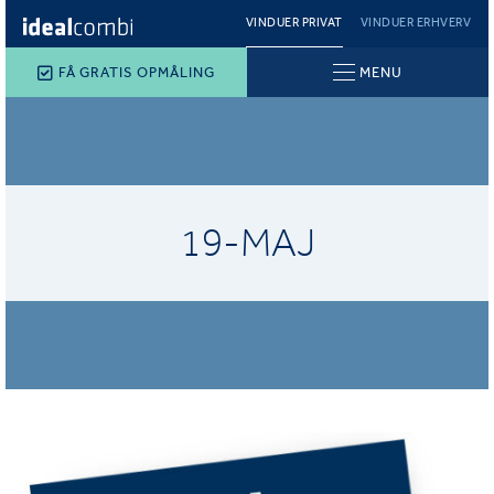
VINDUER PRIVAT
VINDUER ERHVERV
FÅ GRATIS OPMÅLING
MENU
19-MAJ