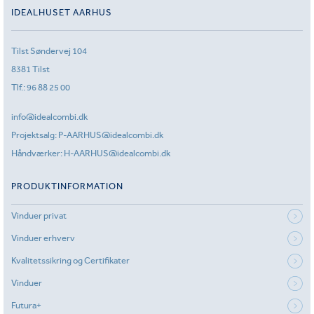
IDEALHUSET AARHUS
Tilst Søndervej 104
8381 Tilst
Tlf.:
96 88 25 00
info@idealcombi.dk
Projektsalg:
P-AARHUS@idealcombi.dk
Håndværker:
H-AARHUS@idealcombi.dk
PRODUKTINFORMATION
Vinduer privat
Vinduer erhverv
Kvalitetssikring og Certifikater
Vinduer
Futura+