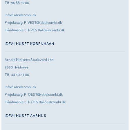
Tlf.:
96 88 25 00
info@idealcombi.dk
Projektsalg:
P-VEST@idealcombi.dk
Håndværker:
H-VEST@idealcombi.dk
IDEALHUSET KØBENHAVN
Arnold Nielsens Boulevard 134
2650 Hvidovre
Tlf.:
44 50 21 00
info@idealcombi.dk
Projektsalg:
P-OEST@idealcombi.dk
Håndværker:
H-OEST@idealcombi.dk
IDEALHUSET AARHUS