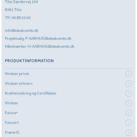
Tilst Søndervej 104
8381 Tilst
Tlf.:
96 88 25 00
info@idealcombi.dk
Projektsalg:
P-AARHUS@idealcombi.dk
Håndværker:
H-AARHUS@idealcombi.dk
PRODUKTINFORMATION
Vinduer privat
Vinduer erhverv
Kvalitetssikring og Certifikater
Vinduer
Futura+
Futura+i
Frame IC