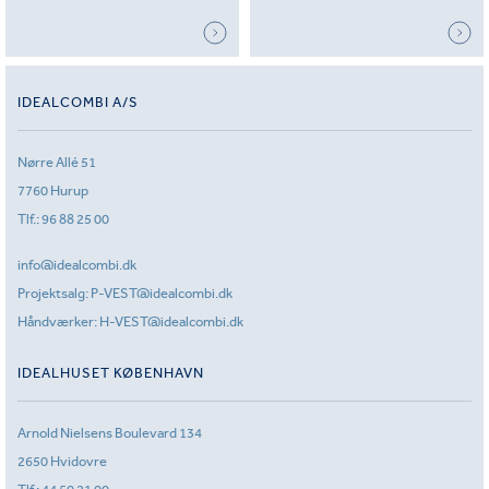
IDEALCOMBI A/S
Nørre Allé 51
7760 Hurup
Tlf.:
96 88 25 00
info@idealcombi.dk
Projektsalg:
P-VEST@idealcombi.dk
Håndværker:
H-VEST@idealcombi.dk
IDEALHUSET KØBENHAVN
Arnold Nielsens Boulevard 134
2650 Hvidovre