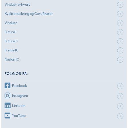
Vinduer erhverv
Kvalitetssikring og Certifikater
Vinduer
Futura+
Futura+i
Frame IC
Nation IC
FØLG OS PÅ:
Facebook
Instagram
LinkedIn
YouTube