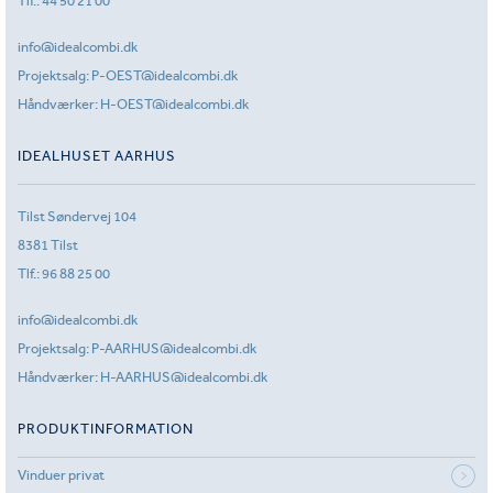
Tlf.:
44 50 21 00
info@idealcombi.dk
Projektsalg:
P-OEST@idealcombi.dk
Håndværker:
H-OEST@idealcombi.dk
IDEALHUSET AARHUS
Tilst Søndervej 104
8381 Tilst
Tlf.:
96 88 25 00
info@idealcombi.dk
Projektsalg:
P-AARHUS@idealcombi.dk
Håndværker:
H-AARHUS@idealcombi.dk
PRODUKTINFORMATION
Vinduer privat