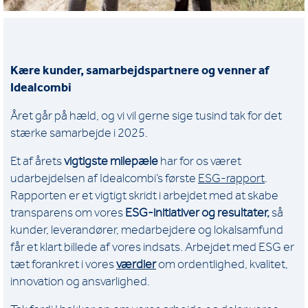
Kære kunder, samarbejdspartnere og venner af
Idealcombi
Året går på hæld, og vi vil gerne sige tusind tak for det
stærke samarbejde i 2025.
Et af årets
vigtigste milepæle
har for os været
udarbejdelsen af Idealcombi’s første
ESG-rapport
.
Rapporten er et vigtigt skridt i arbejdet med at skabe
transparens om vores
ESG-initiativer og resultater,
så
kunder, leverandører, medarbejdere og lokalsamfund
får et klart billede af vores indsats. Arbejdet med ESG er
tæt forankret i vores
værdier
om ordentlighed, kvalitet,
innovation og ansvarlighed.