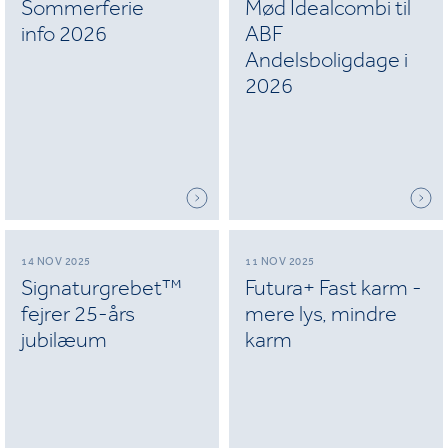
Sommerferie
Mød Idealcombi til
info 2026
ABF
Andelsboligdage i
2026
14 NOV 2025
11 NOV 2025
Signaturgrebet™
Futura+ Fast karm -
fejrer 25-års
mere lys, mindre
jubilæum
karm