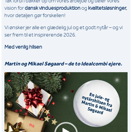
Tak fordi I bakker op om vores arbejde og deler vores
vision for
dansk vinduesproduktion
og
kvalitetsløsninger,
hvor detaljen gør forskellen!
Vi ønsker jer alle en glædelig jul og et godt nytår – og vi
ser frem til et inspirerende 2026.
Med venlig hilsen
Martin og Mikael Søgaard – de to Idealcombi ejere.
Videoafspiller