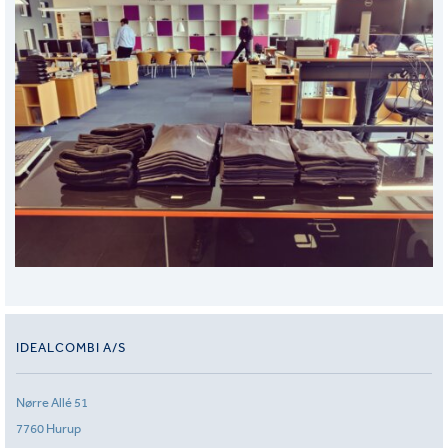
IDEALCOMBI A/S
Nørre Allé 51
7760 Hurup