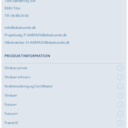
Tilst Søndervej 104
8381 Tilst
Tlf.:
96 88 25 00
info@idealcombi.dk
Projektsalg:
P-AARHUS@idealcombi.dk
Håndværker:
H-AARHUS@idealcombi.dk
PRODUKTINFORMATION
Vinduer privat
Vinduer erhverv
Kvalitetssikring og Certifikater
Vinduer
Futura+
Futura+i
Frame IC