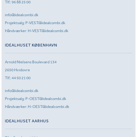
Tlf.:
96 88 25 00
info@idealcombi.dk
Projektsalg:
P-VEST@idealcombi.dk
Håndværker:
H-VEST@idealcombi.dk
IDEALHUSET KØBENHAVN
Arnold Nielsens Boulevard 134
2650 Hvidovre
Tlf.:
44 50 21 00
info@idealcombi.dk
Projektsalg:
P-OEST@idealcombi.dk
Håndværker:
H-OEST@idealcombi.dk
IDEALHUSET AARHUS