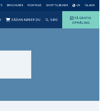
TS
BROCHURER
MONTAGE
SHOP TILBEHØR
UK
ISLAND
FÅ GRATIS
O
SÅDAN KØBER DU
SØG
OPMÅLING