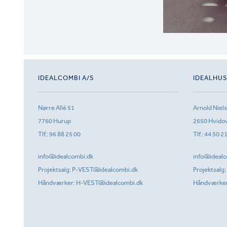
IDEALCOMBI A/S
IDEALHU
Nørre Allé 51
Arnold Niel
7760 Hurup
2650 Hvido
Tlf.:
96 88 25 00
Tlf.:
44 50 2
info@idealcombi.dk
info@idealc
Projektsalg:
P-VEST@idealcombi.dk
Projektsalg:
Håndværker:
H-VEST@idealcombi.dk
Håndværke