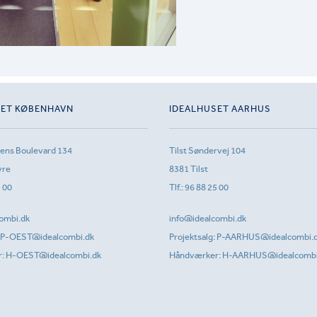
SET KØBENHAVN
IDEALHUSET AARHUS
sens Boulevard 134
Tilst Søndervej 104
vre
8381 Tilst
1 00
Tlf.:
96 88 25 00
ombi.dk
info@idealcombi.dk
P-OEST@idealcombi.dk
Projektsalg:
P-AARHUS@idealcombi.
r:
H-OEST@idealcombi.dk
Håndværker:
H-AARHUS@idealcombi