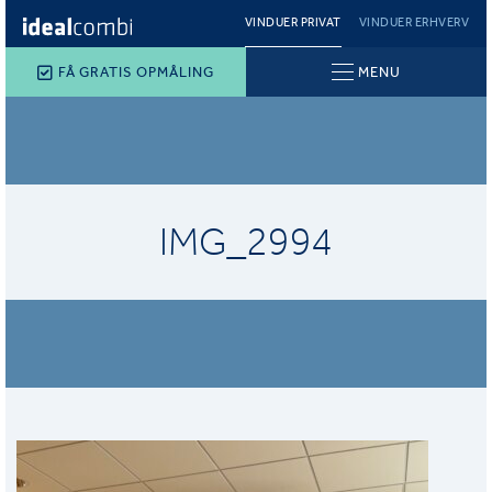
VINDUER PRIVAT
VINDUER ERHVERV
FÅ GRATIS OPMÅLING
MENU
IMG_2994