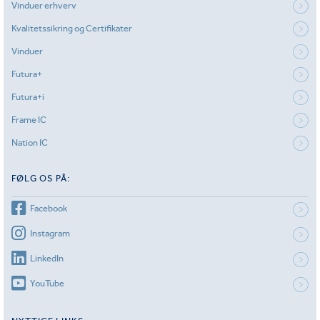
Vinduer erhverv
Kvalitetssikring og Certifikater
Vinduer
Futura+
Futura+i
Frame IC
Nation IC
FØLG OS PÅ:
Facebook
Instagram
LinkedIn
YouTube