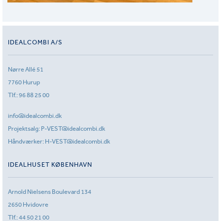
IDEALCOMBI A/S
Nørre Allé 51
7760 Hurup
Tlf.:
96 88 25 00
info@idealcombi.dk
Projektsalg:
P-VEST@idealcombi.dk
Håndværker:
H-VEST@idealcombi.dk
IDEALHUSET KØBENHAVN
Arnold Nielsens Boulevard 134
2650 Hvidovre
Tlf.:
44 50 21 00