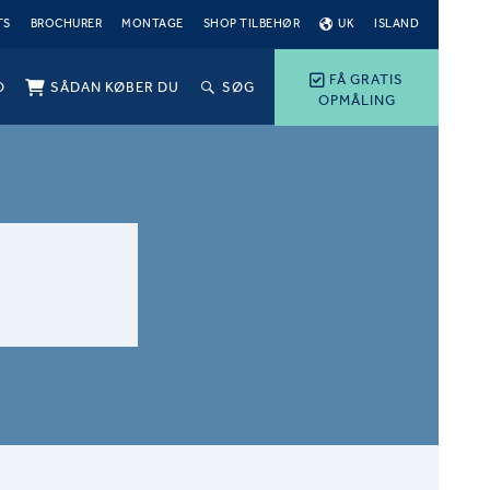
TS
BROCHURER
MONTAGE
SHOP TILBEHØR
UK
ISLAND
FÅ GRATIS
O
SÅDAN KØBER DU
SØG
OPMÅLING