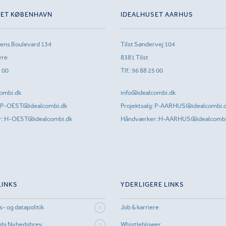
SET KØBENHAVN
IDEALHUSET AARHUS
sens Boulevard 134
Tilst Søndervej 104
vre
8381 Tilst
1 00
Tlf.:
96 88 25 00
ombi.dk
info@idealcombi.dk
P-OEST@idealcombi.dk
Projektsalg:
P-AARHUS@idealcombi.
r:
H-OEST@idealcombi.dk
Håndværker:
H-AARHUS@idealcombi
LINKS
YDERLIGERE LINKS
s- og datapolitik
Job & karriere
mbi Nyhedsbrev
Whistleblower