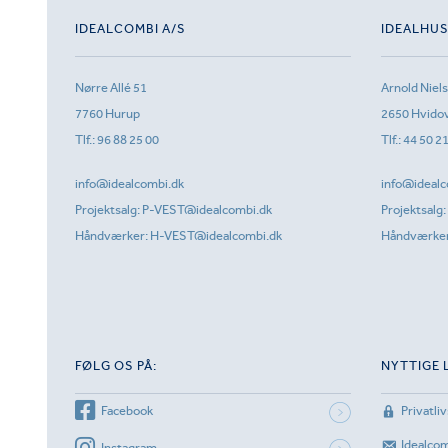
IDEALCOMBI A/S
IDEALHU
Nørre Allé 51
Arnold Niel
7760 Hurup
2650 Hvido
Tlf.:
96 88 25 00
Tlf.:
44 50 2
info@idealcombi.dk
info@idealc
Projektsalg:
P-VEST@idealcombi.dk
Projektsalg:
Håndværker:
H-VEST@idealcombi.dk
Håndværke
FØLG OS PÅ:
NYTTIGE 
Facebook
Privatliv
Idealco
Instagram