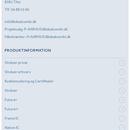
8381 Tilst
Tlf.:
96 88 25 00
info@idealcombi.dk
Projektsalg:
P-AARHUS@idealcombi.dk
Håndværker:
H-AARHUS@idealcombi.dk
PRODUKTINFORMATION
Vinduer privat
Vinduer erhverv
Kvalitetssikring og Certifikater
Vinduer
Futura+
Futura+i
Frame IC
Nation IC