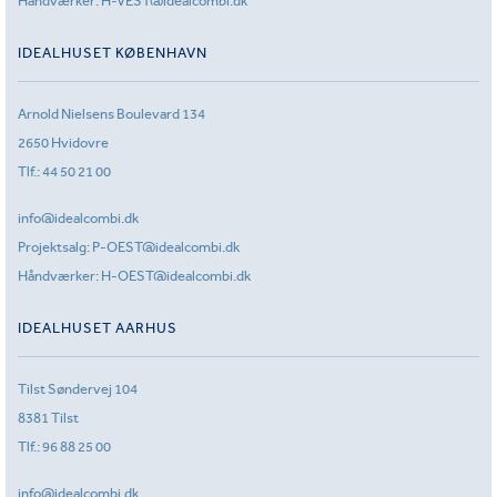
Håndværker:
H-VEST@idealcombi.dk
IDEALHUSET KØBENHAVN
Arnold Nielsens Boulevard 134
2650 Hvidovre
Tlf.:
44 50 21 00
info@idealcombi.dk
Projektsalg:
P-OEST@idealcombi.dk
Håndværker:
H-OEST@idealcombi.dk
IDEALHUSET AARHUS
Tilst Søndervej 104
8381 Tilst
Tlf.:
96 88 25 00
info@idealcombi.dk