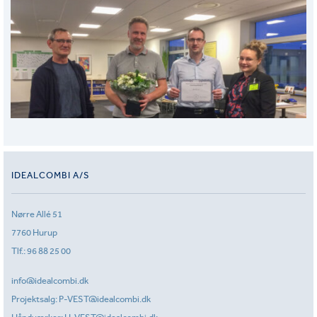
IDEALCOMBI A/S
Nørre Allé 51
7760 Hurup
Tlf.:
96 88 25 00
info@idealcombi.dk
Projektsalg:
P-VEST@idealcombi.dk