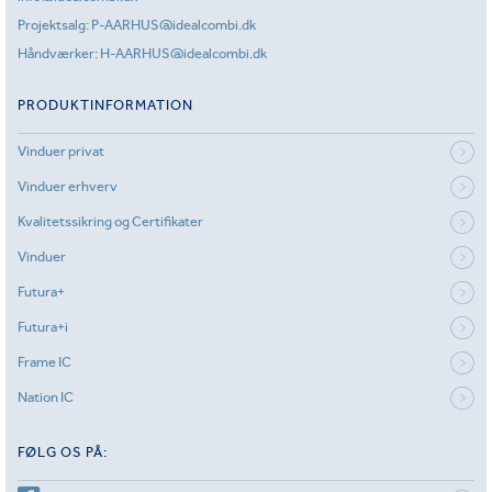
Projektsalg:
P-AARHUS@idealcombi.dk
Håndværker:
H-AARHUS@idealcombi.dk
PRODUKTINFORMATION
Vinduer privat
Vinduer erhverv
Kvalitetssikring og Certifikater
Vinduer
Futura+
Futura+i
Frame IC
Nation IC
FØLG OS PÅ: