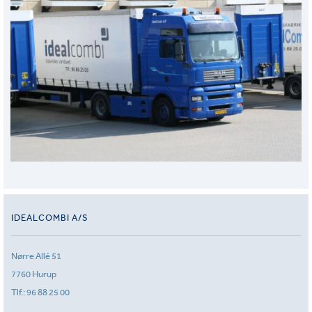
IDEALCOMBI A/S
Nørre Allé 51
7760 Hurup
Tlf.:
96 88 25 00