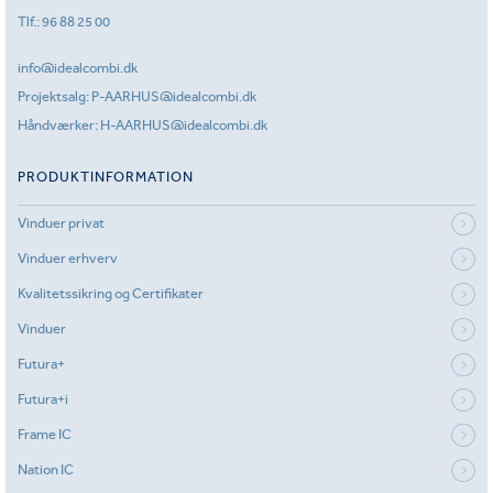
Tlf.:
96 88 25 00
info@idealcombi.dk
Projektsalg:
P-AARHUS@idealcombi.dk
Håndværker:
H-AARHUS@idealcombi.dk
PRODUKTINFORMATION
Vinduer privat
Vinduer erhverv
Kvalitetssikring og Certifikater
Vinduer
Futura+
Futura+i
Frame IC
Nation IC