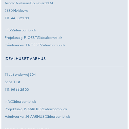
Arnold Nielsens Boulevard 134
2650 Hvidovre
Tlf.:
44 50 21 00
info@idealcombi.dk
Projektsalg:
P-OEST@idealcombi.dk
Håndværker:
H-OEST@idealcombi.dk
IDEALHUSET AARHUS
Tilst Søndervej 104
8381 Tilst
Tlf.:
96 88 25 00
info@idealcombi.dk
Projektsalg:
P-AARHUS@idealcombi.dk
Håndværker:
H-AARHUS@idealcombi.dk