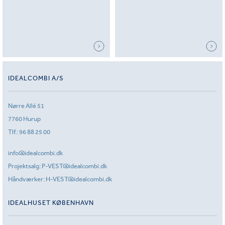
IDEALCOMBI A/S
Nørre Allé 51
7760 Hurup
Tlf.:
96 88 25 00
info@idealcombi.dk
Projektsalg:
P-VEST@idealcombi.dk
Håndværker:
H-VEST@idealcombi.dk
IDEALHUSET KØBENHAVN