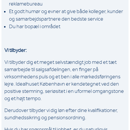
reklamebureau
Et godt humør og evner at give både kolleger, kunder
og samarbejdspartnere den bedste service
Du har bopæl i området
Vi tilbyder:
Vi tilbyder dig et meget selvstændigt job med et tæt
samarbejde til salgsafdelingen, en finger på
virksomhedens puls og et ben i alle markedsføringens
lejre. Idealhuset København er kendetegnet ved den
positive stemning, seriøsitet i en uformel omgangstone
og et højt tempo.
Derudover tilbyder vi dig løn efter dine kvalifikationer,
sundhedssikring og pensionsordning.
Hvis du har spørgsmål til jobbet, er du naturligvis