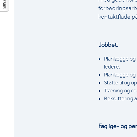
forbedringsarb
kontaktflade p
Jobbet:
Planlægge og f
ledere.
Planlægge og k
Støtte til og 
Træning og coa
Rekruttering 
Faglige- og pe