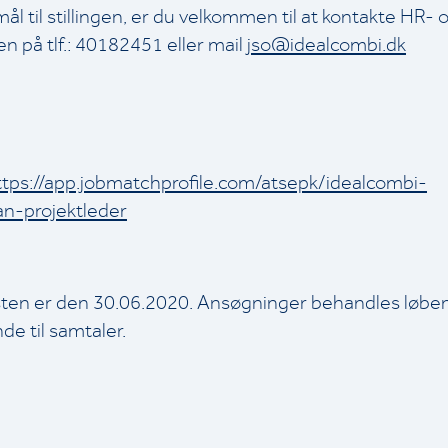
l til stillingen, er du velkommen til at kontakte HR- o
n på tlf.: 40182451 eller mail
jso@idealcombi.dk
ttps://app.jobmatchprofile.com/atsepk/idealcombi-
n-projektleder
ten er den 30.06.2020. Ansøgninger behandles løben
de til samtaler.