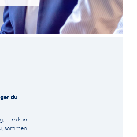
ager du
ng, som kan
 du, sammen