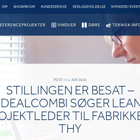
OM
SHOWROOM
KUNDESERVICE
VEDLIGEHOLDELSE
NYHEDER/ EVEN
EFERENCEPROJEKTER
VINDUER
DØRE
TEKNISK INF
POST / 11 JUN 2020
STILLINGEN ER BESAT –
IDEALCOMBI SØGER LEA
OJEKTLEDER TIL FABRIKKE
THY