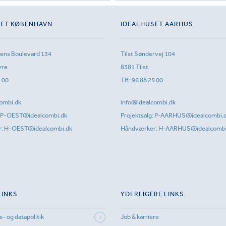
SET KØBENHAVN
IDEALHUSET AARHUS
sens Boulevard 134
Tilst Søndervej 104
vre
8381 Tilst
1 00
Tlf.:
96 88 25 00
ombi.dk
info@idealcombi.dk
P-OEST@idealcombi.dk
Projektsalg:
P-AARHUS@idealcombi.
r:
H-OEST@idealcombi.dk
Håndværker:
H-AARHUS@idealcombi
LINKS
YDERLIGERE LINKS
s- og datapolitik
Job & karriere