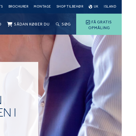
TS
BROCHURER
MONTAGE
SHOP TILBEHØR
UK
ISLAND
FÅ GRATIS
O
SÅDAN KØBER DU
SØG
OPMÅLING
N
N I