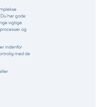
komplekse
. Du har gode
inge vigtige
 processer og
ger indenfor
fortrolig med de
eller