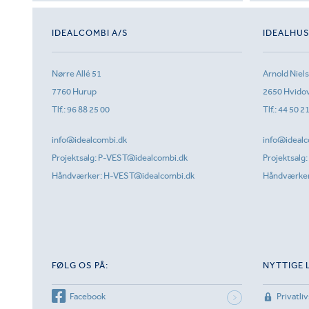
IDEALCOMBI A/S
IDEALHU
Nørre Allé 51
Arnold Niel
7760 Hurup
2650 Hvido
Tlf.:
96 88 25 00
Tlf.:
44 50 2
info@idealcombi.dk
info@idealc
Projektsalg:
P-VEST@idealcombi.dk
Projektsalg:
Håndværker:
H-VEST@idealcombi.dk
Håndværke
FØLG OS PÅ:
NYTTIGE 
Facebook
Privatliv