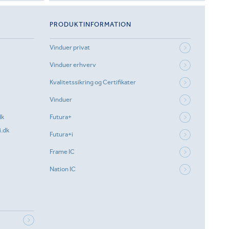
PRODUKTINFORMATION
Vinduer privat
Vinduer erhverv
Kvalitetssikring og Certifikater
Vinduer
dk
Futura+
.dk
Futura+i
Frame IC
Nation IC