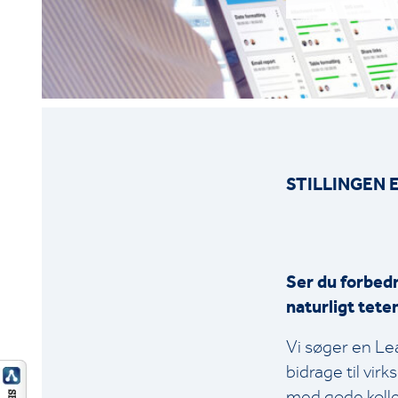
STILLINGEN 
Ser du forbed
naturligt tete
Vi søger en Lea
bidrage til vi
med gode kolle