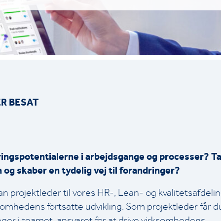
ER BESAT
ringspotentialerne i arbejdsgange og processer? T
n og skaber en tydelig vej til forandringer?
n projektleder til vores HR-, Lean- og kvalitetsafdeli
rksomhedens fortsatte udvikling. Som projektleder får
ger i teamet, ansvaret for at drive virksomhedens