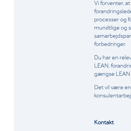
Vi forventer, a
forandringslede
processer og f
mundtlige og sk
samarbejdspart
forbedringer.
Du har en relev
LEAN, forandrin
gængse LEAN v
Det vil være en
konsulentarbej
Kontakt