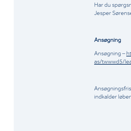
Har du spørgsmå
Jesper Sørense
Ansøgning
Ansøgning –
h
as/twwwd5/lea
Ansøgningsfris
indkalder løben