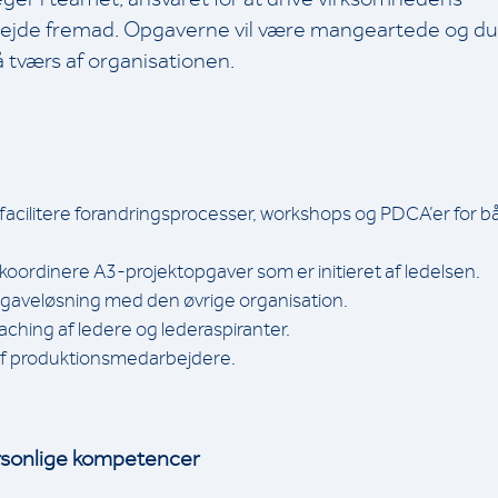
ejde fremad. Opgaverne vil være mangeartede og du 
å tværs af organisationen.
acilitere forandringsprocesser, workshops og PDCA’er for b
oordinere A3-projektopgaver som er initieret af ledelsen.
opgaveløsning med den øvrige organisation.
ching af ledere og lederaspiranter.
af produktionsmedarbejdere.
rsonlige kompetencer