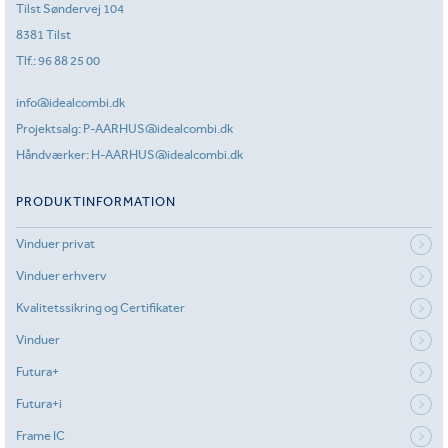
Tilst Søndervej 104
8381 Tilst
Tlf.:
96 88 25 00
info@idealcombi.dk
Projektsalg:
P-AARHUS@idealcombi.dk
Håndværker:
H-AARHUS@idealcombi.dk
PRODUKTINFORMATION
Vinduer privat
Vinduer erhverv
Kvalitetssikring og Certifikater
Vinduer
Futura+
Futura+i
Frame IC