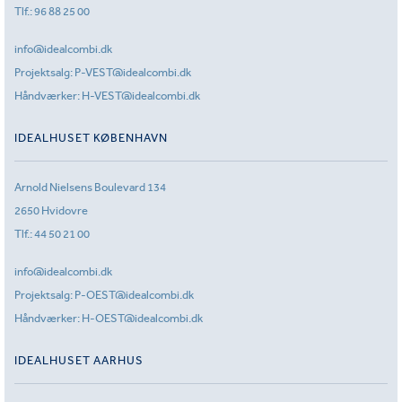
Tlf.:
96 88 25 00
info@idealcombi.dk
Projektsalg:
P-VEST@idealcombi.dk
Håndværker:
H-VEST@idealcombi.dk
IDEALHUSET KØBENHAVN
Arnold Nielsens Boulevard 134
2650 Hvidovre
Tlf.:
44 50 21 00
info@idealcombi.dk
Projektsalg:
P-OEST@idealcombi.dk
Håndværker:
H-OEST@idealcombi.dk
IDEALHUSET AARHUS