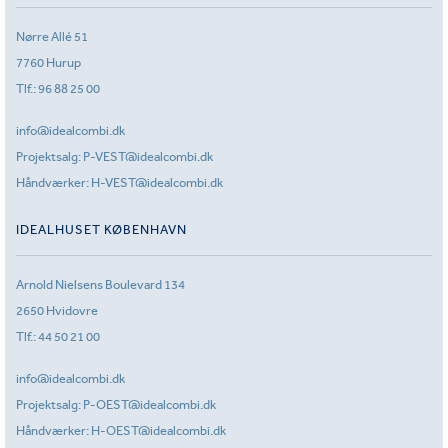
Nørre Allé 51
7760 Hurup
Tlf.:
96 88 25 00
info@idealcombi.dk
Projektsalg:
P-VEST@idealcombi.dk
Håndværker:
H-VEST@idealcombi.dk
IDEALHUSET KØBENHAVN
Arnold Nielsens Boulevard 134
2650 Hvidovre
Tlf.:
44 50 21 00
info@idealcombi.dk
Projektsalg:
P-OEST@idealcombi.dk
Håndværker:
H-OEST@idealcombi.dk