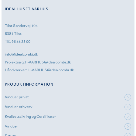
IDEALHUSET AARHUS
Tilst Søndervej 104
8381 Tilst
Tlf.:
96 88 25 00
info@idealcombi.dk
Projektsalg:
P-AARHUS@idealcombi.dk
Håndværker:
H-AARHUS@idealcombi.dk
PRODUKTINFORMATION
Vinduer privat
Vinduer erhverv
Kvalitetssikring og Certifikater
Vinduer
Futura+