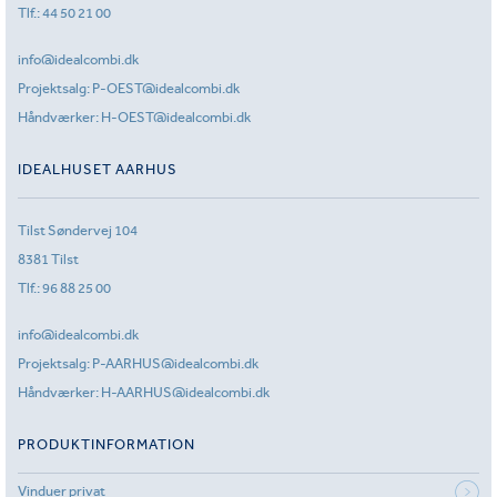
Tlf.:
44 50 21 00
info@idealcombi.dk
Projektsalg:
P-OEST@idealcombi.dk
Håndværker:
H-OEST@idealcombi.dk
IDEALHUSET AARHUS
Tilst Søndervej 104
8381 Tilst
Tlf.:
96 88 25 00
info@idealcombi.dk
Projektsalg:
P-AARHUS@idealcombi.dk
Håndværker:
H-AARHUS@idealcombi.dk
PRODUKTINFORMATION
Vinduer privat