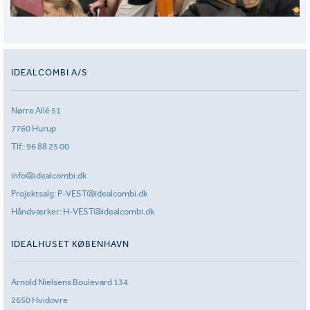
IDEALCOMBI A/S
Nørre Allé 51
7760 Hurup
Tlf.:
96 88 25 00
info@idealcombi.dk
Projektsalg:
P-VEST@idealcombi.dk
Håndværker:
H-VEST@idealcombi.dk
IDEALHUSET KØBENHAVN
Arnold Nielsens Boulevard 134
2650 Hvidovre