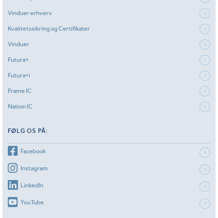
Vinduer erhverv
Kvalitetssikring og Certifikater
Vinduer
Futura+
Futura+i
Frame IC
Nation IC
FØLG OS PÅ:
Facebook
Instagram
LinkedIn
YouTube