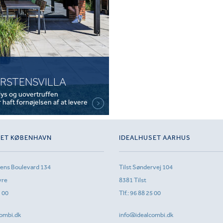
URSTENSVILLA
lys og uovertruffen
haft fornøjelsen af at levere
SET KØBENHAVN
IDEALHUSET AARHUS
sens Boulevard 134
Tilst Søndervej 104
vre
8381 Tilst
1 00
Tlf.:
96 88 25 00
ombi.dk
info@idealcombi.dk