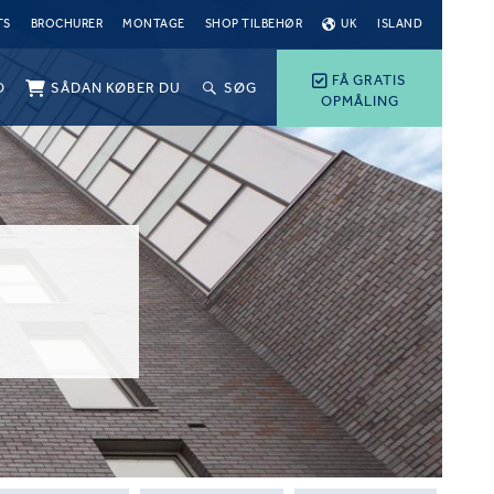
TS
BROCHURER
MONTAGE
SHOP TILBEHØR
UK
ISLAND
FÅ GRATIS
O
SÅDAN KØBER DU
SØG
OPMÅLING