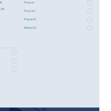
dk
Futura+
.dk
Futura+i
Frame IC
Nation IC