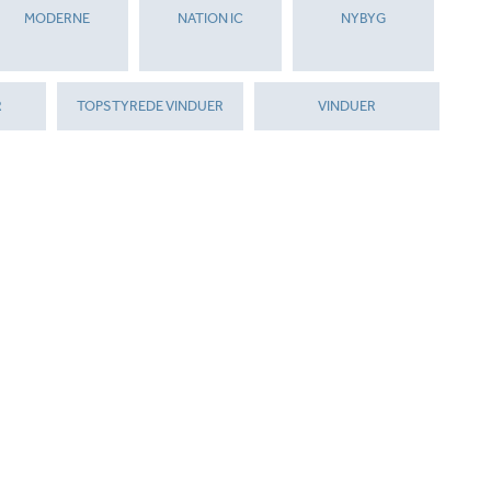
MODERNE
NATION IC
NYBYG
R
TOPSTYREDE VINDUER
VINDUER