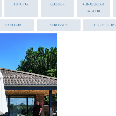
FUTURA+
KLASSISK
KLIMAVENLIGT
BYGGERI
SKYDEDØR
SPROSSER
TERRASSEDØ