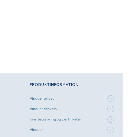
PRODUKTINFORMATION
Vinduer privat
Vinduer erhverv
Kvalitetssikring og Certifikater
Vinduer