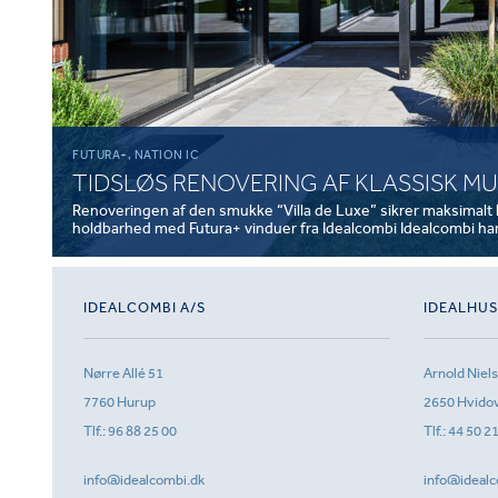
FUTURA+, NATION IC
TIDSLØS RENOVERING AF KLASSISK M
Renoveringen af den smukke “Villa de Luxe” sikrer maksimalt 
holdbarhed med Futura+ vinduer fra Idealcombi Idealcombi har 
IDEALCOMBI A/S
IDEALHU
Nørre Allé 51
Arnold Niel
7760 Hurup
2650 Hvido
Tlf.:
96 88 25 00
Tlf.:
44 50 2
info@idealcombi.dk
info@idealc