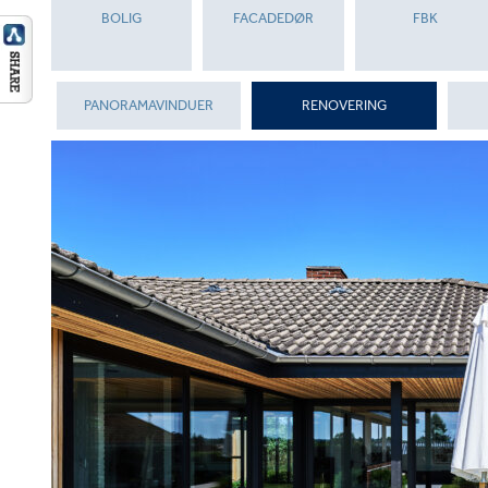
BOLIG
FACADEDØR
FBK
PANORAMAVINDUER
RENOVERING