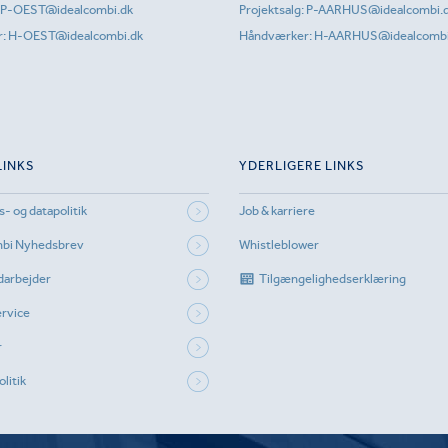
P-OEST@idealcombi.dk
Projektsalg:
P-AARHUS@idealcombi.
r:
H-OEST@idealcombi.dk
Håndværker:
H-AARHUS@idealcombi
LINKS
YDERLIGERE LINKS
s- og datapolitik
Job & karriere
mbi Nyhedsbrev
Whistleblower
darbejder
Tilgængelighedserklæring
rvice
r
litik