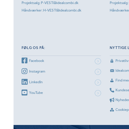
Projektsalg:
P-VEST@idealcombi.dk
Projektsalg:
Håndværker:
H-VEST@idealcombi.dk
Håndværke
FØLG OS PÅ:
NYTTIGE 
Facebook
Privatliv
Idealco
Instagram
Find me
LinkedIn
Kundese
YouTube
Nyhede
Cookiepo