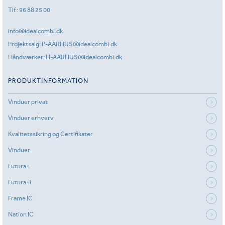
Tlf.:
96 88 25 00
info@idealcombi.dk
Projektsalg:
P-AARHUS@idealcombi.dk
Håndværker:
H-AARHUS@idealcombi.dk
PRODUKTINFORMATION
Vinduer privat
Vinduer erhverv
Kvalitetssikring og Certifikater
Vinduer
Futura+
Futura+i
Frame IC
Nation IC