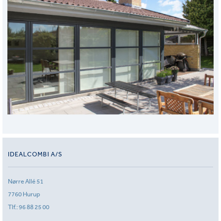
IDEALCOMBI A/S
Nørre Allé 51
7760 Hurup
Tlf.:
96 88 25 00