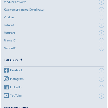
Vinduer erhverv
Kvalitetssikring og Certifikater
Vinduer
Futura+
Futura+i
Frame IC
Nation IC
FØLG OS PÅ:
Facebook
Instagram
LinkedIn
YouTube