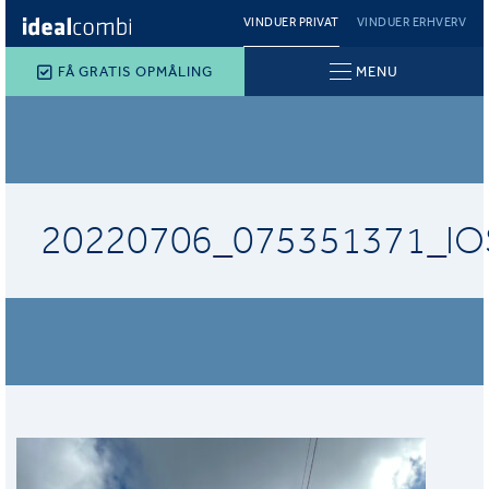
VINDUER PRIVAT
VINDUER ERHVERV
FÅ GRATIS OPMÅLING
MENU
20220706_075351371_IO