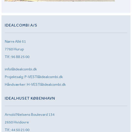
IDEALCOMBI A/S
Nørre Allé 51
7760 Hurup
Tlf.:
96 88 25 00
info@idealcombi.dk
Projektsalg:
P-VEST@idealcombi.dk
Håndværker:
H-VEST@idealcombi.dk
IDEALHUSET KØBENHAVN
Arnold Nielsens Boulevard 134
2650 Hvidovre
Tlf.:
44 50 21 00