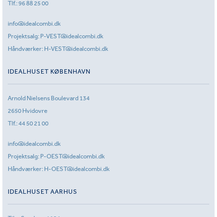
Tlf.:
96 88 25 00
info@idealcombi.dk
Projektsalg:
P-VEST@idealcombi.dk
Håndværker:
H-VEST@idealcombi.dk
IDEALHUSET KØBENHAVN
Arnold Nielsens Boulevard 134
2650 Hvidovre
Tlf.:
44 50 21 00
info@idealcombi.dk
Projektsalg:
P-OEST@idealcombi.dk
Håndværker:
H-OEST@idealcombi.dk
IDEALHUSET AARHUS