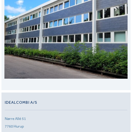
IDEALCOMBI A/S
Nørre Allé 51
7760 Hurup