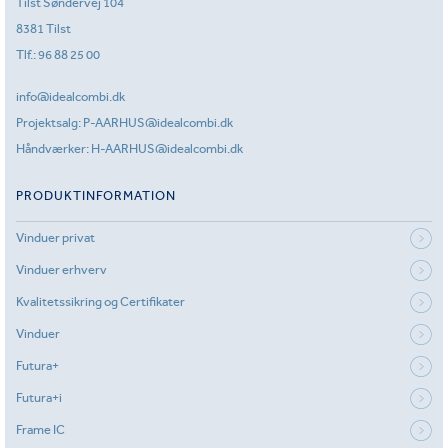
Tilst Søndervej 104
8381 Tilst
Tlf.:
96 88 25 00
info@idealcombi.dk
Projektsalg:
P-AARHUS@idealcombi.dk
Håndværker:
H-AARHUS@idealcombi.dk
PRODUKTINFORMATION
Vinduer privat
Vinduer erhverv
Kvalitetssikring og Certifikater
Vinduer
Futura+
Futura+i
Frame IC