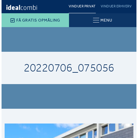
VINDUER PRIVAT
VINDUER ERHVERV
FÅ GRATIS OPMÅLING
MENU
20220706_075056