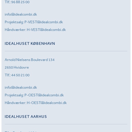
Tlf.:
96 88 25 00
info@idealcombi.dk
Projektsalg:
P-VEST@idealcombi.dk
Håndværker:
H-VEST@idealcombi.dk
IDEALHUSET KØBENHAVN
Arnold Nielsens Boulevard 134
2650 Hvidovre
Tlf.:
44 50 21 00
info@idealcombi.dk
Projektsalg:
P-OEST@idealcombi.dk
Håndværker:
H-OEST@idealcombi.dk
IDEALHUSET AARHUS