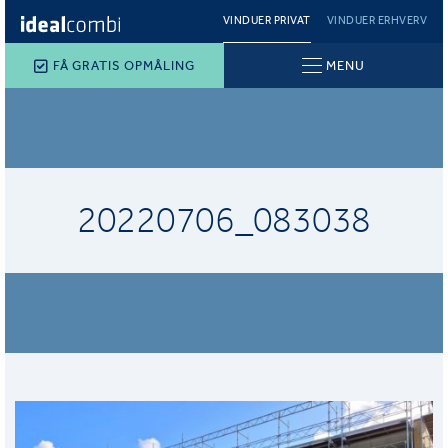
VINDUER PRIVAT
VINDUER ERHVERV
FÅ GRATIS OPMÅLING
MENU
20220706_083038