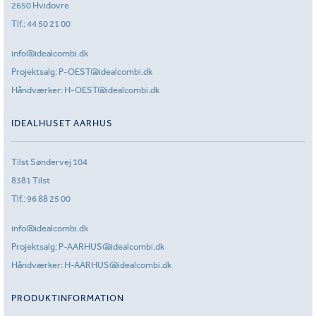
2650 Hvidovre
Tlf.:
44 50 21 00
info@idealcombi.dk
Projektsalg:
P-OEST@idealcombi.dk
Håndværker:
H-OEST@idealcombi.dk
IDEALHUSET AARHUS
Tilst Søndervej 104
8381 Tilst
Tlf.:
96 88 25 00
info@idealcombi.dk
Projektsalg:
P-AARHUS@idealcombi.dk
Håndværker:
H-AARHUS@idealcombi.dk
PRODUKTINFORMATION