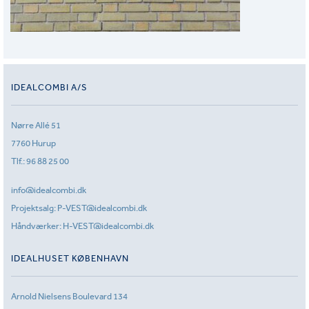
IDEALCOMBI A/S
Nørre Allé 51
7760 Hurup
Tlf.:
96 88 25 00
info@idealcombi.dk
Projektsalg:
P-VEST@idealcombi.dk
Håndværker:
H-VEST@idealcombi.dk
IDEALHUSET KØBENHAVN
Arnold Nielsens Boulevard 134