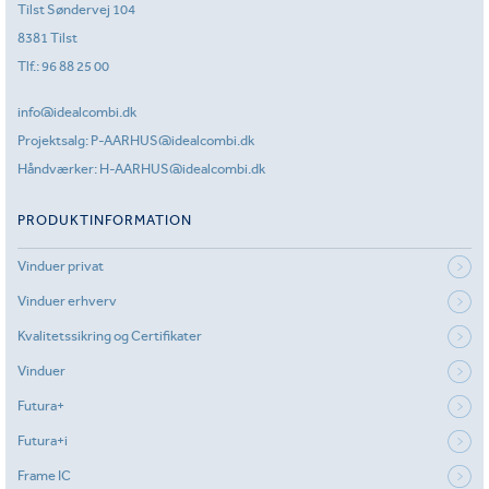
Tilst Søndervej 104
8381 Tilst
Tlf.:
96 88 25 00
info@idealcombi.dk
Projektsalg:
P-AARHUS@idealcombi.dk
Håndværker:
H-AARHUS@idealcombi.dk
PRODUKTINFORMATION
Vinduer privat
Vinduer erhverv
Kvalitetssikring og Certifikater
Vinduer
Futura+
Futura+i
Frame IC