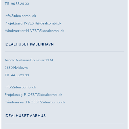
Tlf.:
96 88 25 00
info@idealcombi.dk
Projektsalg:
P-VEST@idealcombi.dk
Håndværker:
H-VEST@idealcombi.dk
IDEALHUSET KØBENHAVN
Arnold Nielsens Boulevard 134
2650 Hvidovre
Tlf.:
44 50 21 00
info@idealcombi.dk
Projektsalg:
P-OEST@idealcombi.dk
Håndværker:
H-OEST@idealcombi.dk
IDEALHUSET AARHUS