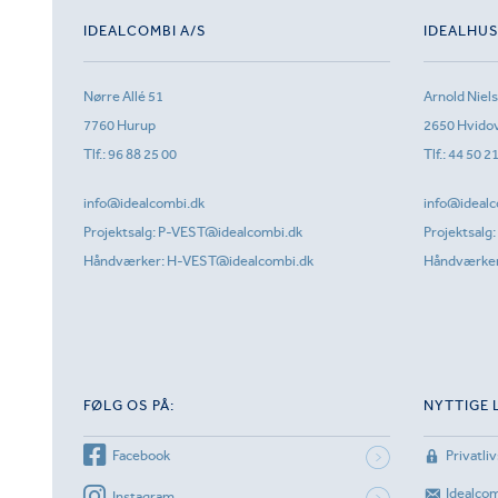
IDEALCOMBI A/S
IDEALHU
Nørre Allé 51
Arnold Niel
7760 Hurup
2650 Hvido
Tlf.:
96 88 25 00
Tlf.:
44 50 2
info@idealcombi.dk
info@idealc
Projektsalg:
P-VEST@idealcombi.dk
Projektsalg:
Håndværker:
H-VEST@idealcombi.dk
Håndværke
FØLG OS PÅ:
NYTTIGE 
Facebook
Privatliv
Idealco
Instagram