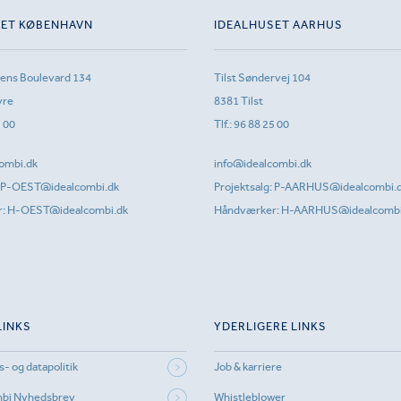
SET KØBENHAVN
IDEALHUSET AARHUS
sens Boulevard 134
Tilst Søndervej 104
vre
8381 Tilst
1 00
Tlf.:
96 88 25 00
ombi.dk
info@idealcombi.dk
P-OEST@idealcombi.dk
Projektsalg:
P-AARHUS@idealcombi.
r:
H-OEST@idealcombi.dk
Håndværker:
H-AARHUS@idealcombi
LINKS
YDERLIGERE LINKS
s- og datapolitik
Job & karriere
mbi Nyhedsbrev
Whistleblower