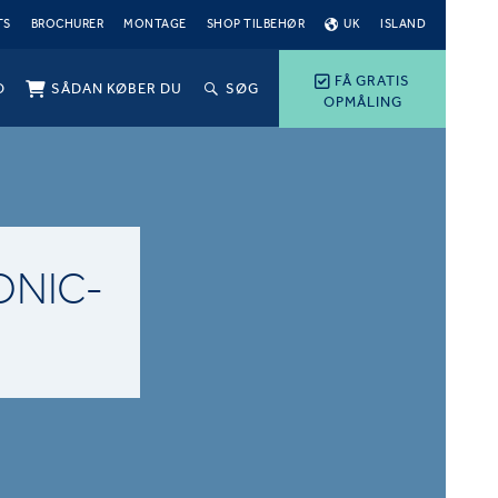
TS
BROCHURER
MONTAGE
SHOP TILBEHØR
UK
ISLAND
FÅ GRATIS
O
SÅDAN KØBER DU
SØG
OPMÅLING
ONIC-