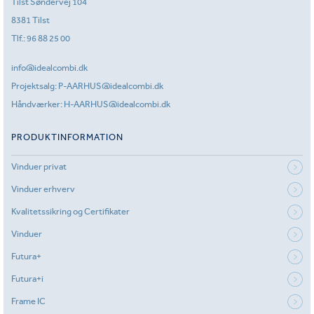
Tilst Søndervej 104
8381 Tilst
Tlf.:
96 88 25 00
info@idealcombi.dk
Projektsalg:
P-AARHUS@idealcombi.dk
Håndværker:
H-AARHUS@idealcombi.dk
PRODUKTINFORMATION
Vinduer privat
Vinduer erhverv
Kvalitetssikring og Certifikater
Vinduer
Futura+
Futura+i
Frame IC