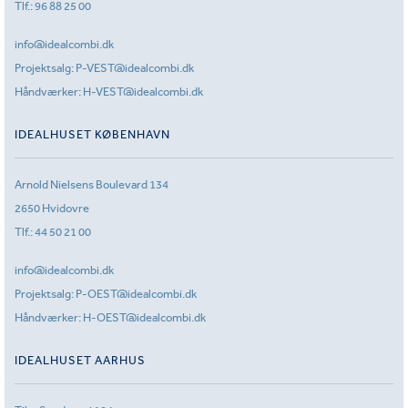
Tlf.:
96 88 25 00
info@idealcombi.dk
Projektsalg:
P-VEST@idealcombi.dk
Håndværker:
H-VEST@idealcombi.dk
IDEALHUSET KØBENHAVN
Arnold Nielsens Boulevard 134
2650 Hvidovre
Tlf.:
44 50 21 00
info@idealcombi.dk
Projektsalg:
P-OEST@idealcombi.dk
Håndværker:
H-OEST@idealcombi.dk
IDEALHUSET AARHUS