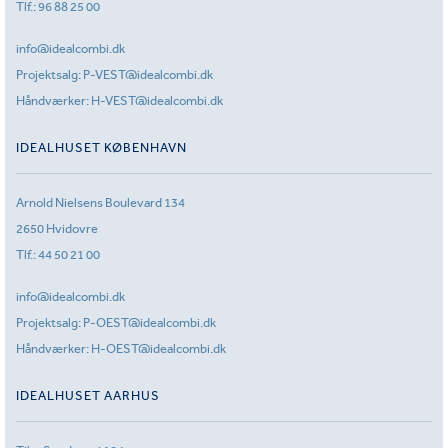
Tlf.:
96 88 25 00
info@idealcombi.dk
Projektsalg:
P-VEST@idealcombi.dk
Håndværker:
H-VEST@idealcombi.dk
IDEALHUSET KØBENHAVN
Arnold Nielsens Boulevard 134
2650 Hvidovre
Tlf.:
44 50 21 00
info@idealcombi.dk
Projektsalg:
P-OEST@idealcombi.dk
Håndværker:
H-OEST@idealcombi.dk
IDEALHUSET AARHUS