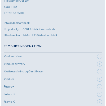
Tilst Søndervej 104
8381 Tilst
Tlf.:
96 88 25 00
info@idealcombi.dk
Projektsalg:
P-AARHUS@idealcombi.dk
Håndværker:
H-AARHUS@idealcombi.dk
PRODUKTINFORMATION
Vinduer privat
Vinduer erhverv
Kvalitetssikring og Certifikater
Vinduer
Futura+
Futura+i
Frame IC