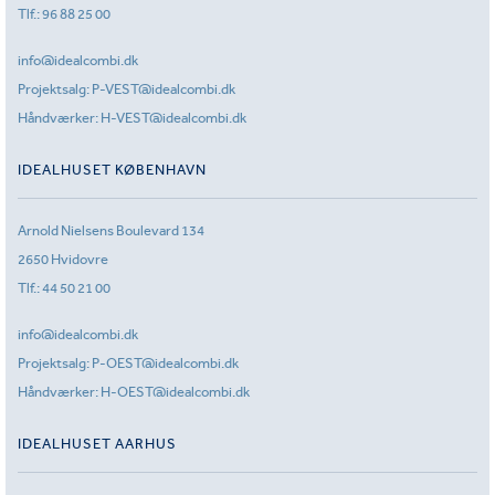
Tlf.:
96 88 25 00
info@idealcombi.dk
Projektsalg:
P-VEST@idealcombi.dk
Håndværker:
H-VEST@idealcombi.dk
IDEALHUSET KØBENHAVN
Arnold Nielsens Boulevard 134
2650 Hvidovre
Tlf.:
44 50 21 00
info@idealcombi.dk
Projektsalg:
P-OEST@idealcombi.dk
Håndværker:
H-OEST@idealcombi.dk
IDEALHUSET AARHUS