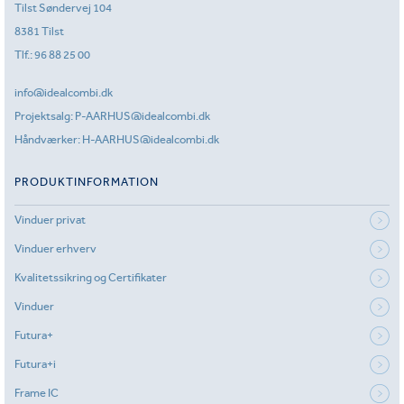
Tilst Søndervej 104
8381 Tilst
Tlf.:
96 88 25 00
info@idealcombi.dk
Projektsalg:
P-AARHUS@idealcombi.dk
Håndværker:
H-AARHUS@idealcombi.dk
PRODUKTINFORMATION
Vinduer privat
Vinduer erhverv
Kvalitetssikring og Certifikater
Vinduer
Futura+
Futura+i
Frame IC