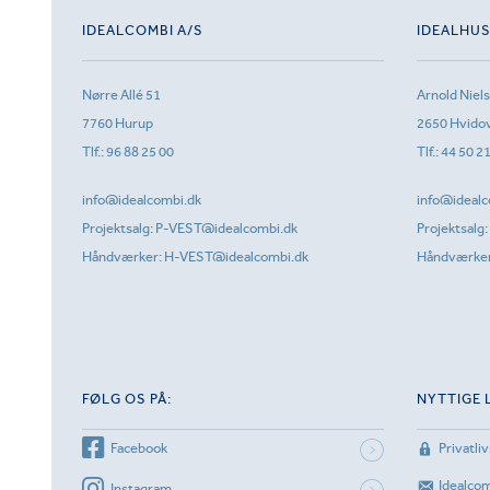
IDEALCOMBI A/S
IDEALHU
Nørre Allé 51
Arnold Niel
7760 Hurup
2650 Hvido
Tlf.:
96 88 25 00
Tlf.:
44 50 2
info@idealcombi.dk
info@idealc
Projektsalg:
P-VEST@idealcombi.dk
Projektsalg:
Håndværker:
H-VEST@idealcombi.dk
Håndværke
FØLG OS PÅ:
NYTTIGE 
Facebook
Privatliv
Idealco
Instagram