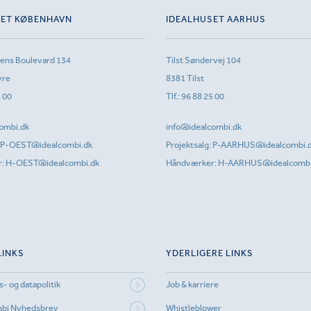
SET KØBENHAVN
IDEALHUSET AARHUS
sens Boulevard 134
Tilst Søndervej 104
vre
8381 Tilst
1 00
Tlf.:
96 88 25 00
ombi.dk
info@idealcombi.dk
P-OEST@idealcombi.dk
Projektsalg:
P-AARHUS@idealcombi.
r:
H-OEST@idealcombi.dk
Håndværker:
H-AARHUS@idealcombi
LINKS
YDERLIGERE LINKS
s- og datapolitik
Job & karriere
mbi Nyhedsbrev
Whistleblower