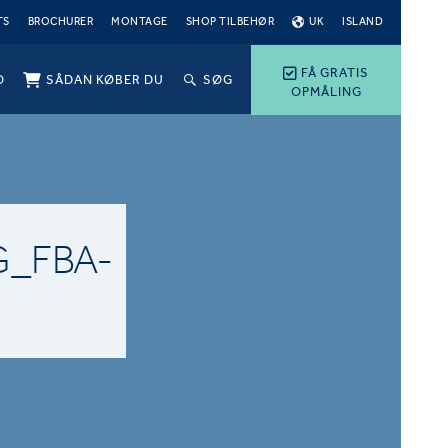
TS
BROCHURER
MONTAGE
SHOP TILBEHØR
UK
ISLAND
FÅ GRATIS
O
SÅDAN KØBER DU
SØG
OPMÅLING
G_FBA-