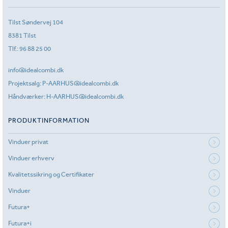
Tilst Søndervej 104
8381 Tilst
Tlf.:
96 88 25 00
info@idealcombi.dk
Projektsalg:
P-AARHUS@idealcombi.dk
Håndværker:
H-AARHUS@idealcombi.dk
PRODUKTINFORMATION
Vinduer privat
Vinduer erhverv
Kvalitetssikring og Certifikater
Vinduer
Futura+
Futura+i