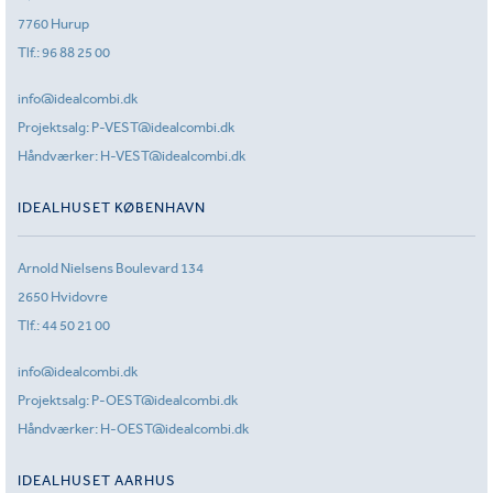
7760 Hurup
Tlf.:
96 88 25 00
info@idealcombi.dk
Projektsalg:
P-VEST@idealcombi.dk
Håndværker:
H-VEST@idealcombi.dk
IDEALHUSET KØBENHAVN
Arnold Nielsens Boulevard 134
2650 Hvidovre
Tlf.:
44 50 21 00
info@idealcombi.dk
Projektsalg:
P-OEST@idealcombi.dk
Håndværker:
H-OEST@idealcombi.dk
IDEALHUSET AARHUS