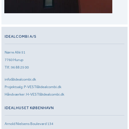
IDEALCOMBI A/S
Nørre Allé 51
7760 Hurup
Tlf.:
96 88 25 00
info@idealcombi.dk
Projektsalg:
P-VEST@idealcombi.dk
Håndværker:
H-VEST@idealcombi.dk
IDEALHUSET KØBENHAVN
Arnold Nielsens Boulevard 134