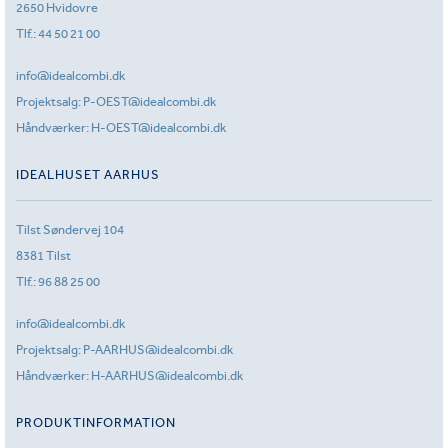
2650 Hvidovre
Tlf.:
44 50 21 00
info@idealcombi.dk
Projektsalg:
P-OEST@idealcombi.dk
Håndværker:
H-OEST@idealcombi.dk
IDEALHUSET AARHUS
Tilst Søndervej 104
8381 Tilst
Tlf.:
96 88 25 00
info@idealcombi.dk
Projektsalg:
P-AARHUS@idealcombi.dk
Håndværker:
H-AARHUS@idealcombi.dk
PRODUKTINFORMATION