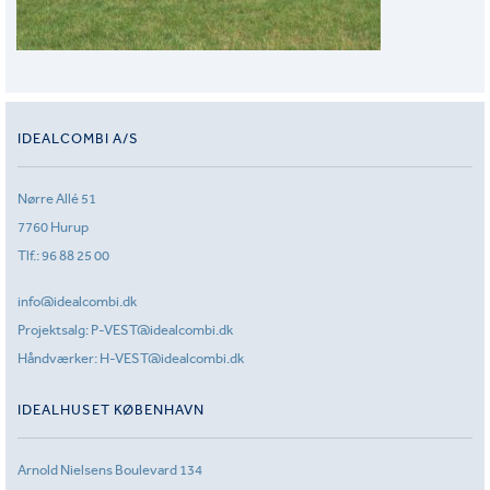
IDEALCOMBI A/S
Nørre Allé 51
7760 Hurup
Tlf.:
96 88 25 00
info@idealcombi.dk
Projektsalg:
P-VEST@idealcombi.dk
Håndværker:
H-VEST@idealcombi.dk
IDEALHUSET KØBENHAVN
Arnold Nielsens Boulevard 134