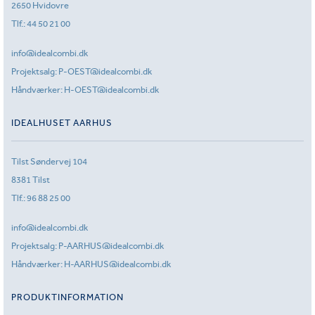
2650 Hvidovre
Tlf.:
44 50 21 00
info@idealcombi.dk
Projektsalg:
P-OEST@idealcombi.dk
Håndværker:
H-OEST@idealcombi.dk
IDEALHUSET AARHUS
Tilst Søndervej 104
8381 Tilst
Tlf.:
96 88 25 00
info@idealcombi.dk
Projektsalg:
P-AARHUS@idealcombi.dk
Håndværker:
H-AARHUS@idealcombi.dk
PRODUKTINFORMATION