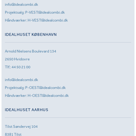
info@idealcombi.dk
Projektsalg:
P-VEST@idealcombi.dk
Håndværker:
H-VEST@idealcombi.dk
IDEALHUSET KØBENHAVN
Arnold Nielsens Boulevard 134
2650 Hvidovre
Tlf.:
44 50 21 00
info@idealcombi.dk
Projektsalg:
P-OEST@idealcombi.dk
Håndværker:
H-OEST@idealcombi.dk
IDEALHUSET AARHUS
Tilst Søndervej 104
8381 Tilst