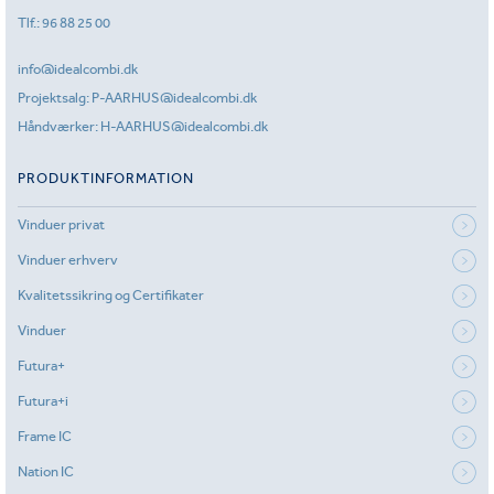
Tlf.:
96 88 25 00
info@idealcombi.dk
Projektsalg:
P-AARHUS@idealcombi.dk
Håndværker:
H-AARHUS@idealcombi.dk
PRODUKTINFORMATION
Vinduer privat
Vinduer erhverv
Kvalitetssikring og Certifikater
Vinduer
Futura+
Futura+i
Frame IC
Nation IC