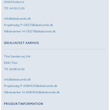
2650 Hvidovre
Tlf.:
44 50 21 00
info@idealcombi.dk
Projektsalg:
P-OEST@idealcombi.dk
Håndværker:
H-OEST@idealcombi.dk
IDEALHUSET AARHUS
Tilst Søndervej 104
8381 Tilst
Tlf.:
96 88 25 00
info@idealcombi.dk
Projektsalg:
P-AARHUS@idealcombi.dk
Håndværker:
H-AARHUS@idealcombi.dk
PRODUKTINFORMATION