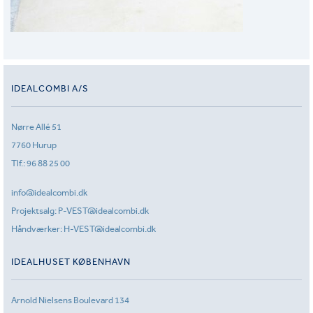
IDEALCOMBI A/S
Nørre Allé 51
7760 Hurup
Tlf.:
96 88 25 00
info@idealcombi.dk
Projektsalg:
P-VEST@idealcombi.dk
Håndværker:
H-VEST@idealcombi.dk
IDEALHUSET KØBENHAVN
Arnold Nielsens Boulevard 134