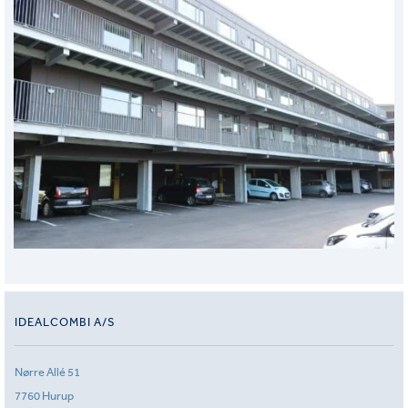
IDEALCOMBI A/S
Nørre Allé 51
7760 Hurup