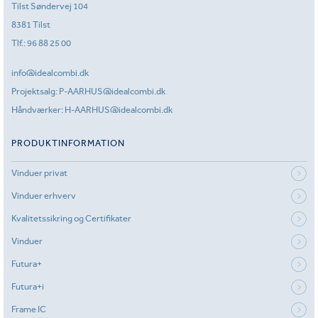
Tilst Søndervej 104
8381 Tilst
Tlf.:
96 88 25 00
info@idealcombi.dk
Projektsalg:
P-AARHUS@idealcombi.dk
Håndværker:
H-AARHUS@idealcombi.dk
PRODUKTINFORMATION
Vinduer privat
Vinduer erhverv
Kvalitetssikring og Certifikater
Vinduer
Futura+
Futura+i
Frame IC