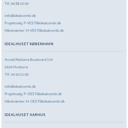
Tlf.:
96 88 25 00
info@idealcombi.dk
Projektsalg:
P-VEST@idealcombi.dk
Håndværker:
H-VEST@idealcombi.dk
IDEALHUSET KØBENHAVN
Arnold Nielsens Boulevard 134
2650 Hvidovre
Tlf.:
44 50 21 00
info@idealcombi.dk
Projektsalg:
P-OEST@idealcombi.dk
Håndværker:
H-OEST@idealcombi.dk
IDEALHUSET AARHUS