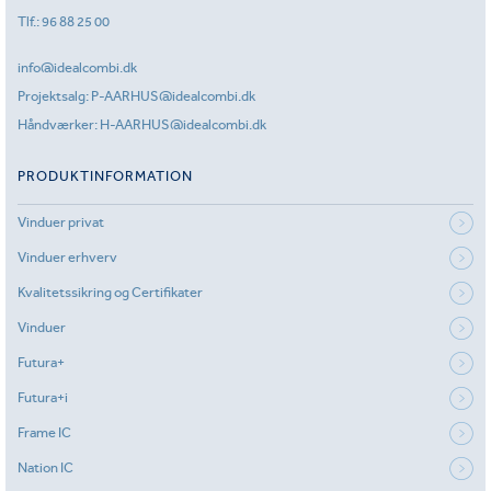
Tlf.:
96 88 25 00
info@idealcombi.dk
Projektsalg:
P-AARHUS@idealcombi.dk
Håndværker:
H-AARHUS@idealcombi.dk
PRODUKTINFORMATION
Vinduer privat
Vinduer erhverv
Kvalitetssikring og Certifikater
Vinduer
Futura+
Futura+i
Frame IC
Nation IC