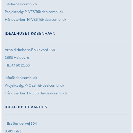
info@idealcombi.dk
Projektsalg:
P-VEST@idealcombi.dk
Håndværker:
H-VEST@idealcombi.dk
IDEALHUSET KØBENHAVN
Arnold Nielsens Boulevard 134
2650 Hvidovre
Tlf.:
44 50 21 00
info@idealcombi.dk
Projektsalg:
P-OEST@idealcombi.dk
Håndværker:
H-OEST@idealcombi.dk
IDEALHUSET AARHUS
Tilst Søndervej 104
8381 Tilst