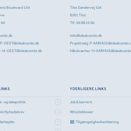
sens Boulevard 134
Tilst Søndervej 104
vre
8381 Tilst
1 00
Tlf.:
96 88 25 00
ombi.dk
info@idealcombi.dk
P-OEST@idealcombi.dk
Projektsalg:
P-AARHUS@idealcombi.
r:
H-OEST@idealcombi.dk
Håndværker:
H-AARHUS@idealcombi
LINKS
YDERLIGERE LINKS
s- og datapolitik
Job & karriere
mbi Nyhedsbrev
Whistleblower
darbejder
Tilgængelighedserklæring