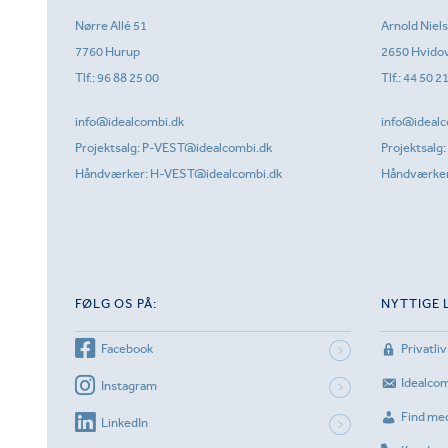
Nørre Allé 51
Arnold Niel
7760 Hurup
2650 Hvido
Tlf.:
96 88 25 00
Tlf.:
44 50 2
info@idealcombi.dk
info@idealc
Projektsalg:
P-VEST@idealcombi.dk
Projektsalg:
Håndværker:
H-VEST@idealcombi.dk
Håndværke
FØLG OS PÅ:
NYTTIGE 
Facebook
Privatliv
Idealco
Instagram
Find me
LinkedIn