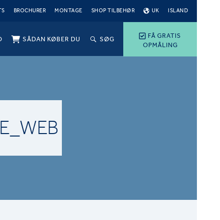
TS
BROCHURER
MONTAGE
SHOP TILBEHØR
UK
ISLAND
FÅ GRATIS
O
SÅDAN KØBER DU
SØG
OPMÅLING
GE_WEB