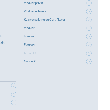
Vinduer privat
Vinduer erhverv
Kvalitetssikring og Certifikater
Vinduer
dk
Futura+
.dk
Futura+i
Frame IC
Nation IC