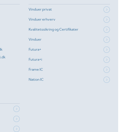
Vinduer privat
Vinduer erhverv
Kvalitetssikring og Certifikater
Vinduer
dk
Futura+
.dk
Futura+i
Frame IC
Nation IC