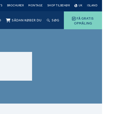
TS
BROCHURER
MONTAGE
SHOP TILBEHØR
UK
ISLAND
FÅ GRATIS
O
SÅDAN KØBER DU
SØG
OPMÅLING