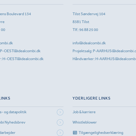
sens Boulevard 134
Tilst Søndervej 104
vre
8381 Tilst
1 00
Tlf.:
96 88 25 00
ombi.dk
info@idealcombi.dk
P-OEST@idealcombi.dk
Projektsalg:
P-AARHUS@idealcombi.
r:
H-OEST@idealcombi.dk
Håndværker:
H-AARHUS@idealcombi
LINKS
YDERLIGERE LINKS
s- og datapolitik
Job & karriere
mbi Nyhedsbrev
Whistleblower
darbejder
Tilgængelighedserklæring