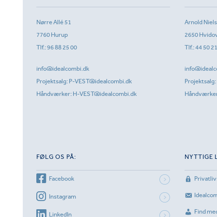
Nørre Allé 51
Arnold Niel
7760 Hurup
2650 Hvido
Tlf.:
96 88 25 00
Tlf.:
44 50 2
info@idealcombi.dk
info@idealc
Projektsalg:
P-VEST@idealcombi.dk
Projektsalg:
Håndværker:
H-VEST@idealcombi.dk
Håndværke
FØLG OS PÅ:
NYTTIGE 
Facebook
Privatliv
Idealco
Instagram
Find me
LinkedIn