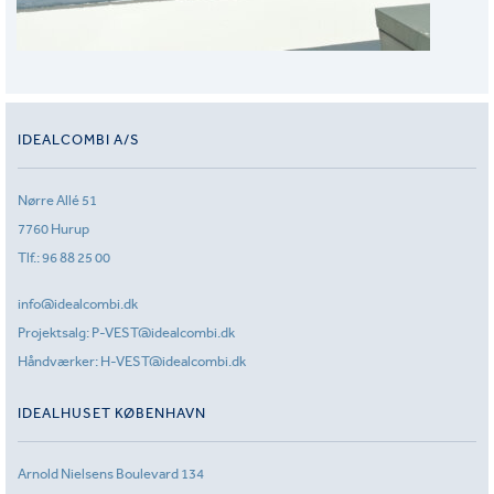
IDEALCOMBI A/S
Nørre Allé 51
7760 Hurup
Tlf.:
96 88 25 00
info@idealcombi.dk
Projektsalg:
P-VEST@idealcombi.dk
Håndværker:
H-VEST@idealcombi.dk
IDEALHUSET KØBENHAVN
Arnold Nielsens Boulevard 134