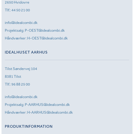
2650 Hvidovre
Tlf.:
44 50 21 00
info@idealcombi.dk
Projektsalg:
P-OEST@idealcombi.dk
Håndværker:
H-OEST@idealcombi.dk
IDEALHUSET AARHUS
Tilst Søndervej 104
8381 Tilst
Tlf.:
96 88 25 00
info@idealcombi.dk
Projektsalg:
P-AARHUS@idealcombi.dk
Håndværker:
H-AARHUS@idealcombi.dk
PRODUKTINFORMATION