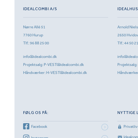
IDEALCOMBI A/S
IDEALHU
Nørre Allé 51
Arnold Niel
7760 Hurup
2650 Hvido
Tlf.:
96 88 25 00
Tlf.:
44 50 2
info@idealcombi.dk
info@idealc
Projektsalg:
P-VEST@idealcombi.dk
Projektsalg:
Håndværker:
H-VEST@idealcombi.dk
Håndværke
FØLG OS PÅ:
NYTTIGE 
Facebook
Privatliv
Idealco
Instagram