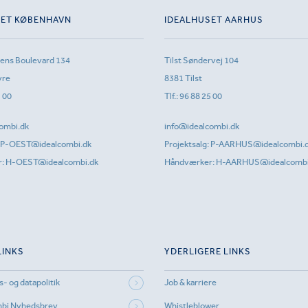
SET KØBENHAVN
IDEALHUSET AARHUS
sens Boulevard 134
Tilst Søndervej 104
vre
8381 Tilst
1 00
Tlf.:
96 88 25 00
ombi.dk
info@idealcombi.dk
P-OEST@idealcombi.dk
Projektsalg:
P-AARHUS@idealcombi.
r:
H-OEST@idealcombi.dk
Håndværker:
H-AARHUS@idealcombi
LINKS
YDERLIGERE LINKS
s- og datapolitik
Job & karriere
mbi Nyhedsbrev
Whistleblower