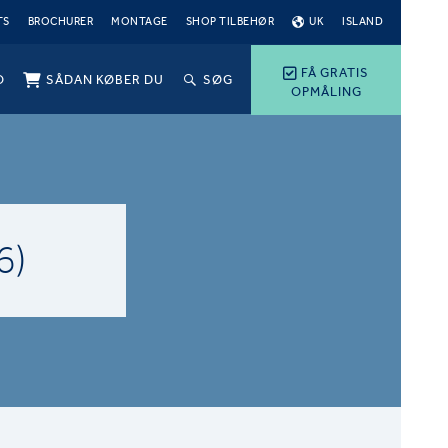
TS
BROCHURER
MONTAGE
SHOP TILBEHØR
UK
ISLAND
FÅ GRATIS
O
SÅDAN KØBER DU
SØG
OPMÅLING
6)