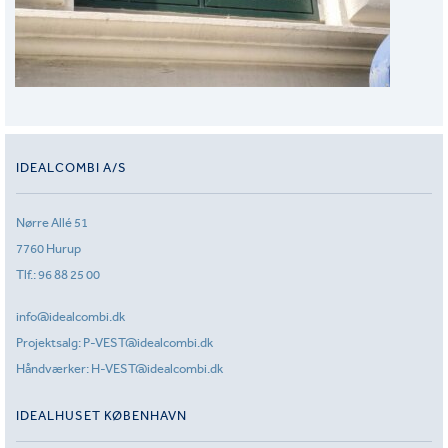
IDEALCOMBI A/S
Nørre Allé 51
7760 Hurup
Tlf.:
96 88 25 00
info@idealcombi.dk
Projektsalg:
P-VEST@idealcombi.dk
Håndværker:
H-VEST@idealcombi.dk
IDEALHUSET KØBENHAVN