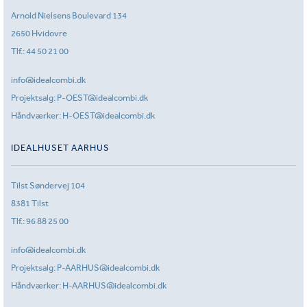
Arnold Nielsens Boulevard 134
2650 Hvidovre
Tlf.:
44 50 21 00
info@idealcombi.dk
Projektsalg:
P-OEST@idealcombi.dk
Håndværker:
H-OEST@idealcombi.dk
IDEALHUSET AARHUS
Tilst Søndervej 104
8381 Tilst
Tlf.:
96 88 25 00
info@idealcombi.dk
Projektsalg:
P-AARHUS@idealcombi.dk
Håndværker:
H-AARHUS@idealcombi.dk